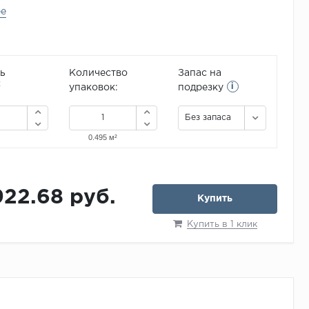
ее
ь
Количество
Запас на
i
2
упаковок:
подрезку
Без запаса
922.68 руб.
Купить
Купить в 1 клик