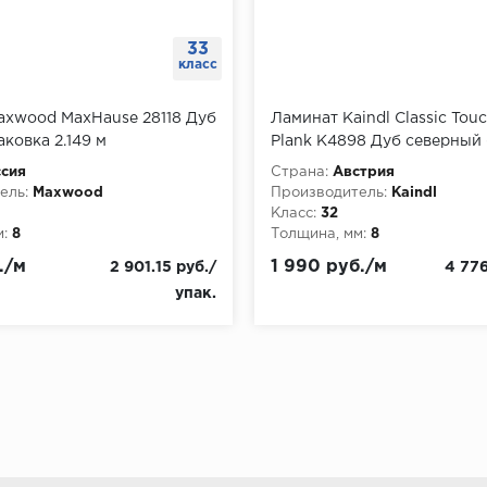
33
класс
axwood MaxHause 28118 Дуб
Ламинат Kaindl Classic Tou
аковка 2.149 м
Plank K4898 Дуб северный 
упаковка 2.4 м
сия
Страна:
Австрия
ель:
Maxwood
Производитель:
Kaindl
Класс:
32
:
8
Толщина, мм:
8
./м
1 990 руб./м
2 901.15 руб./
4 776
упак.