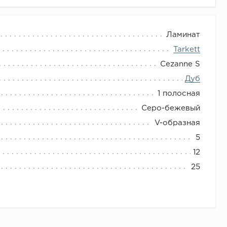
Ламинат
Tarkett
Cezanne S
Дуб
1 полосная
Серо-бежевый
V-образная
5
12
25