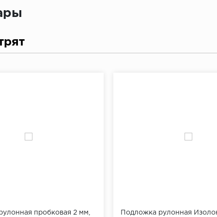
вары
трят
улонная пробковая 2 мм,
Подложка рулонная Изолон