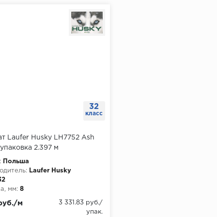
32
класс
т Laufer Husky LH7752 Ash
 упаковка 2.397 м
:
Польша
одитель:
Laufer Husky
32
, мм:
8
руб./м
3 331.83 руб./
упак.