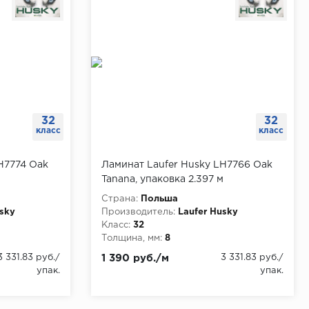
32
32
класс
класс
H7774 Oak
Ламинат Laufer Husky LH7766 Oak
м
Tanana, упаковка 2.397 м
Страна:
Польша
usky
Производитель:
Laufer Husky
Класс:
32
Толщина, мм:
8
3 331.83 руб./
1 390 руб./м
3 331.83 руб./
упак.
упак.