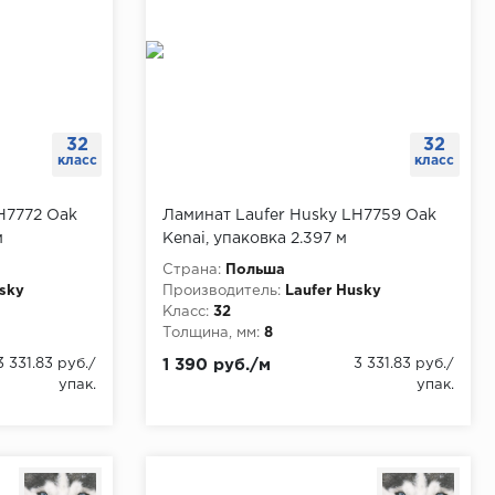
32
32
класс
класс
H7772 Oak
Ламинат Laufer Husky LH7759 Oak
м
Kenai, упаковка 2.397 м
Страна:
Польша
usky
Производитель:
Laufer Husky
Класс:
32
Толщина, мм:
8
3 331.83 руб./
1 390 руб./м
3 331.83 руб./
упак.
упак.