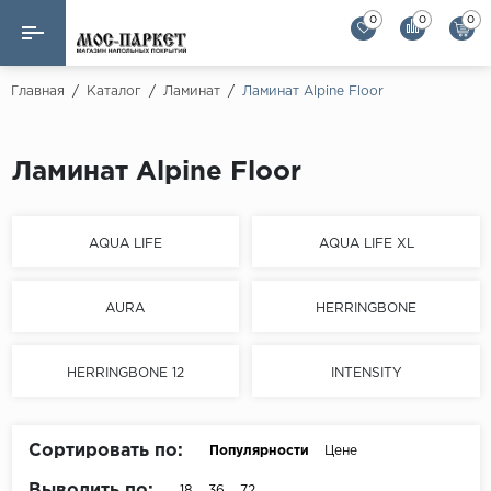
0
0
0
Назад
Назад
Главная
/
Каталог
/
Ламинат
/
Ламинат Alpine Floor
Бренды
Ламинат
Ламинат Alpine Floor
AGT Flooring
Кварц-винил
Alloc
Паркетная доска
Alpine Floor
AQUA LIFE
AQUA LIFE XL
Alpine Floor by 
Инженерная доска
Alsapan
AURA
HERRINGBONE
Инженерный паркет елка
Balterio
Balterio NEW
HERRINGBONE 12
INTENSITY
Массивная доска
Berry Alloc
Модульный паркет
Brig Floor
Сортировать по:
Популярности
Цене
Clix Floor
Пробка
Выводить по:
18
36
72