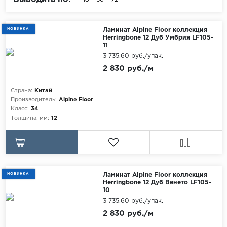
Egger
Аксессуары
Eurowood
НОВИНКА
Ламинат Alpine Floor коллекция
Herringbone 12 Дуб Умбрия LF105-
Falquon
11
3 735.60 руб./упак.
...
2 830 руб./м
Kaindl
Страна:
Китай
Kastamonu
Производитель:
Alpine Floor
Kronopol
Класс:
34
Толщина, мм:
12
Kronospan
Kronostar
Kronotex
Lamiwood
НОВИНКА
Ламинат Alpine Floor коллекция
Herringbone 12 Дуб Венето LF105-
Laufer Husky
10
3 735.60 руб./упак.
Loc Floor
2 830 руб./м
...