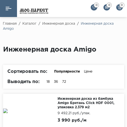
0
0
0
Назад
Назад
Главная
/
Каталог
/
Инженерная доска
/
Инженерная доска
Amigo
Бренды
Ламинат
AGT Flooring
Кварц-винил
Инженерная доска Amigo
Alloc
Паркетная доска
Alpine Floor
Alpine Floor by 
Сортировать по:
Популярности
Цене
Инженерная доска
Alsapan
Выводить по:
18
36
72
Инженерный паркет елка
Balterio
Balterio NEW
Массивная доска
Инженерная доска из бамбука
Amigo Бретань Click HDF 0001,
Berry Alloc
упаковка 2.379 м2
Модульный паркет
9 492.21 руб./упак.
Brig Floor
3 990 руб./м
Clix Floor
Пробка