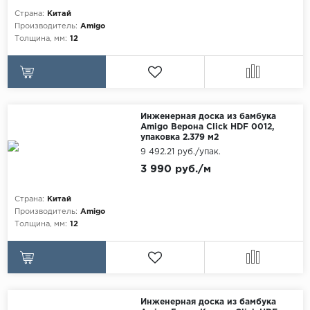
Egger
Страна:
Китай
Аксессуары
Производитель:
Amigo
Eurowood
Толщина, мм:
12
Falquon
...
Kaindl
Инженерная доска из бамбука
Kastamonu
Amigo Верона Click HDF 0012,
упаковка 2.379 м2
Kronopol
9 492.21 руб./упак.
Kronospan
3 990 руб./м
Kronostar
Страна:
Китай
Kronotex
Производитель:
Amigo
Толщина, мм:
12
Lamiwood
Laufer Husky
Loc Floor
Инженерная доска из бамбука
...