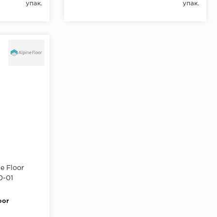
упак.
упак.
e Floor
0-01
oor