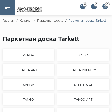
0
0
0
Назад
Назад
Главная
/
Каталог
/
Паркетная доска
/
Паркетная доска Tarkett
Бренды
Ламинат
Паркетная доска Tarkett
AGT Flooring
Кварц-винил
Alloc
Паркетная доска
Alpine Floor
RUMBA
SALSA
Alpine Floor by 
Инженерная доска
Alsapan
SALSA ART
SALSA PREMIUM
Инженерный паркет елка
Balterio
Balterio NEW
SAMBA
STEP L & XL
Массивная доска
Berry Alloc
Модульный паркет
TANGO
TANGO ART
Brig Floor
Clix Floor
Пробка