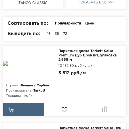
ПОКАЗАТЬ ВСЕ >>>
TANGO CLASSIC
Egger
Аксессуары
Eurowood
Falquon
Сортировать по:
Популярности
Цене
Выводить по:
18
36
72
...
Kaindl
Паркетная доска Tarkett Salsa
Kastamonu
Premium Дуб Бронзит, упаковка
2.658 м
Kronopol
10 132.30 руб./упак.
Kronospan
3 812 руб./м
Kronostar
Страна:
Швеция / Сербия
Kronotex
Производитель:
Tarkett
Толщина, мм:
14
Lamiwood
Laufer Husky
Loc Floor
...
Паркетная доска Tarkett Salsa Дуб