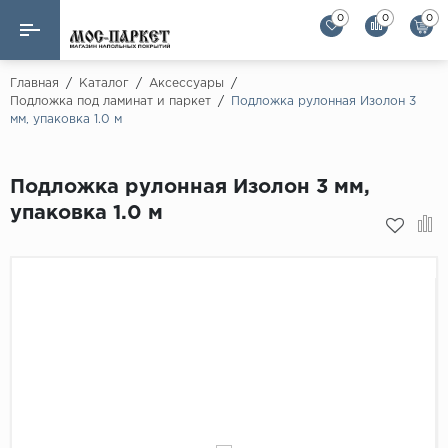
0
0
0
Назад
Назад
Главная
/
Каталог
/
Аксессуары
/
Подложка под ламинат и паркет
/
Подложка рулонная Изолон 3
мм, упаковка 1.0 м
Бренды
Ламинат
AGT Flooring
Кварц-винил
Подложка рулонная Изолон 3 мм,
Alloc
упаковка 1.0 м
Паркетная доска
Alpine Floor
Alpine Floor by 
Инженерная доска
Alsapan
Инженерный паркет елка
Balterio
Balterio NEW
Массивная доска
Berry Alloc
Модульный паркет
Brig Floor
Clix Floor
Пробка