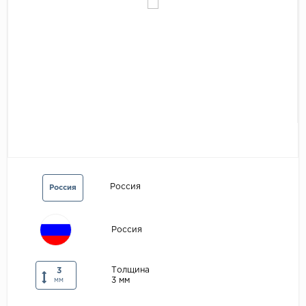
Egger
Аксессуары
Eurowood
Falquon
...
Kaindl
Kastamonu
Kronopol
Kronospan
Россия
Kronostar
Россия
Kronotex
Lamiwood
Россия
Laufer Husky
Толщина
3
Loc Floor
3 мм
мм
...