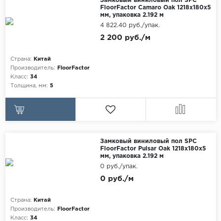
Замковый виниловый пол SPC
Egger
FloorFactor Camaro Oak 1218х180х5
мм, упаковка 2.192 м
Аксессуары
Eurowood
4 822.40 руб./упак.
2 200 руб./м
Falquon
...
Страна:
Китай
Производитель:
FloorFactor
Kaindl
Класс:
34
Толщина, мм:
5
Kastamonu
Kronopol
Kronospan
Kronostar
Замковый виниловый пол SPC
FloorFactor Pulsar Oak 1218х180х5
Kronotex
мм, упаковка 2.192 м
Lamiwood
0 руб./упак.
0 руб./м
Laufer Husky
Loc Floor
Страна:
Китай
Производитель:
FloorFactor
...
Класс:
34