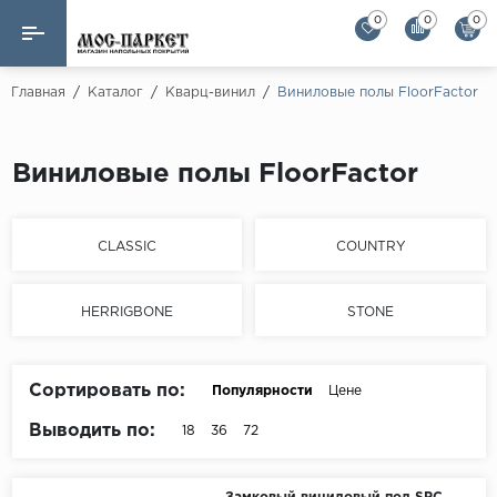
0
0
0
Назад
Назад
Главная
/
Каталог
/
Кварц-винил
/
Виниловые полы FloorFactor
Бренды
Ламинат
Виниловые полы FloorFactor
AGT Flooring
Кварц-винил
Alloc
Паркетная доска
Alpine Floor
CLASSIC
COUNTRY
Alpine Floor by 
Инженерная доска
Alsapan
HERRIGBONE
STONE
Инженерный паркет елка
Balterio
Balterio NEW
Массивная доска
Сортировать по:
Популярности
Цене
Berry Alloc
Выводить по:
18
36
72
Модульный паркет
Brig Floor
Clix Floor
Пробка