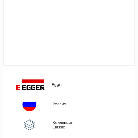
Egger
Аксессуары
Eurowood
Falquon
...
Kaindl
Kastamonu
Kronopol
Kronospan
Kronostar
Egger
Kronotex
Lamiwood
Россия
Laufer Husky
Коллекция
Loc Floor
Classic
...