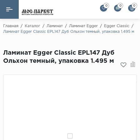
0
0
0
Назад
Назад
Главная
/
Каталог
/
Ламинат
/
Ламинат Egger
/
Egger Classic
/
Ламинат Egger Classic EPL147 Дуб Ольхон темный, упаковка 1.495 м
Бренды
Ламинат
AGT Flooring
Ламинат Egger Classic EPL147 Дуб
Кварц-винил
Alloc
Ольхон темный, упаковка 1.495 м
Паркетная доска
Alpine Floor
Alpine Floor by 
Инженерная доска
Alsapan
Инженерный паркет елка
Balterio
Balterio NEW
Массивная доска
Berry Alloc
Модульный паркет
Brig Floor
Clix Floor
Пробка