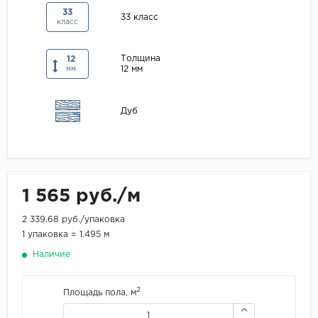
33
Maxwood
33 класс
класс
Pergo
Толщина
12
Super Solid
12 мм
мм
Tarkett
Hercules
Дуб
WoodStyle
1 565 руб./м
2 339.68 руб./упаковка
1 упаковка = 1.495 м
Наличие
2
Площадь пола, м