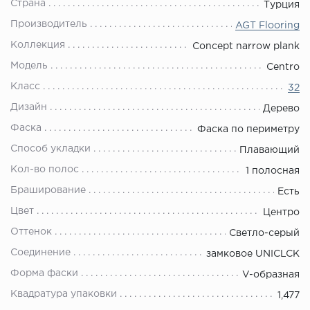
Страна
Турция
Производитель
AGT Flooring
Коллекция
Concept narrow plank
Модель
Centro
Класс
32
Дизайн
Дерево
Фаска
Фаска по периметру
Способ укладки
Плавающий
Кол-во полос
1 полосная
Браширование
Есть
Цвет
Центро
Оттенок
Светло-серый
Соединение
замковое UNICLCK
Форма фаски
V-образная
Квадратура упаковки
1,477