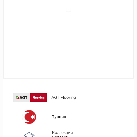
Egger
Аксессуары
Eurowood
Falquon
...
Kaindl
Kastamonu
Kronopol
Kronospan
Kronostar
Kronotex
AGT Flooring
Lamiwood
Laufer Husky
Турция
Loc Floor
Коллекция
...