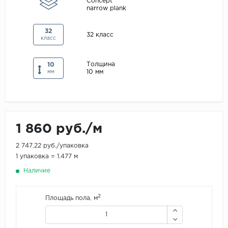
Concept
narrow plank
Maxwood
Pergo
32
32 класс
класс
Super Solid
Tarkett
Толщина
10
10 мм
мм
Hercules
WoodStyle
1 860 руб./м
2 747.22 руб./упаковка
1 упаковка = 1.477 м
Наличие
2
Площадь пола, м