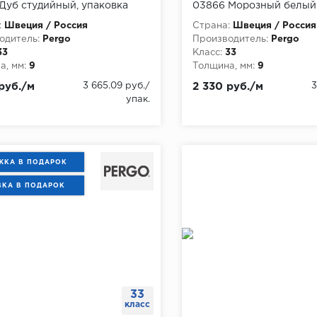
Дуб студийный, упаковка
03866 Морозный белый 
упаковка 1.573 м
:
Швеция / Россия
Страна:
Швеция / Россия
одитель:
Pergo
Производитель:
Pergo
33
Класс:
33
, мм:
9
Толщина, мм:
9
руб./м
3 665.09 руб./
2 330 руб./м
3
упак.
КА В ПОДАРОК
ВКА В ПОДАРОК
33
класс