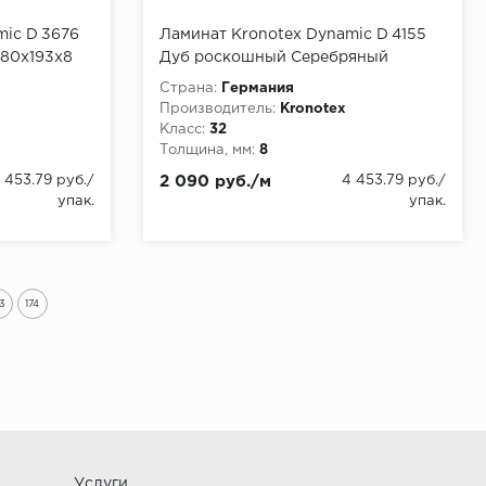
mic D 3676
Ламинат Kronotex Dynamic D 4155
1380х193х8
Дуб роскошный Серебряный
1380х193х8 мм, упаковка 2.131 м
Страна:
Германия
Производитель:
Kronotex
Класс:
32
Толщина, мм:
8
 453.79 руб./
2 090 руб./м
4 453.79 руб./
упак.
упак.
73
174
Услуги