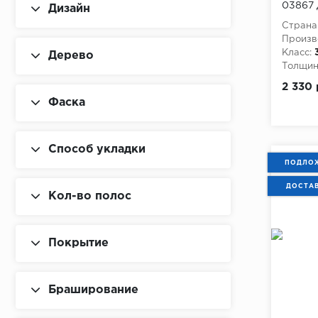
03867 
Дизайн
Kronotex
1.573 м
Страна
Lamiwood
Произв
Класс:
Дерево
Loc Floor
Толщина
2 330 
Maxwood
Фаска
Pergo
Super Solid
Способ укладки
ПОДЛОЖ
Tarkett
ДОСТА
Alpine Floor
Кол-во полос
AGT Flooring
Покрытие
Brig Floor
Eurowood
Браширование
Hercules