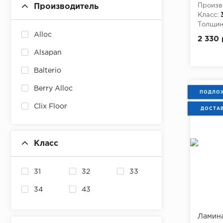
Польша
Произв
Производитель
Класс:
Россия
Толщина
Alloc
2 330 
Турция
Alsapan
Франция
Balterio
Швеция
Berry Alloc
ПОДЛОЖ
Clix Floor
ДОСТА
Egger
Falquon
Класс
Kaindl
31
32
33
Kastamonu
34
43
Kronospan
Kronostar
Ламина