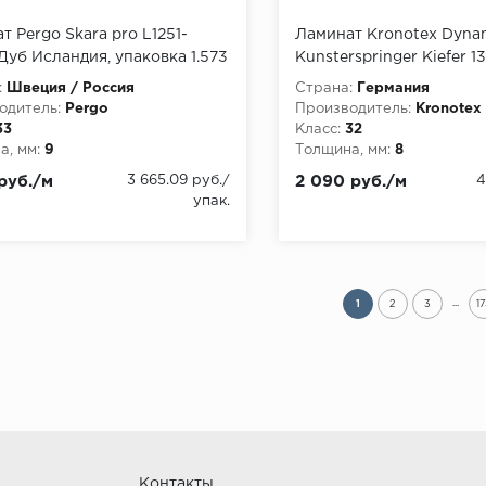
т Pergo Skara pro L1251-
Ламинат Kronotex Dyna
Дуб Исландия, упаковка 1.573
Kunsterspringer Kiefer 
мм, упаковка 2.131 м
:
Швеция / Россия
Страна:
Германия
одитель:
Pergo
Производитель:
Kronotex
33
Класс:
32
, мм:
9
Толщина, мм:
8
руб./м
3 665.09 руб./
2 090 руб./м
4
упак.
...
1
2
3
1
Контакты