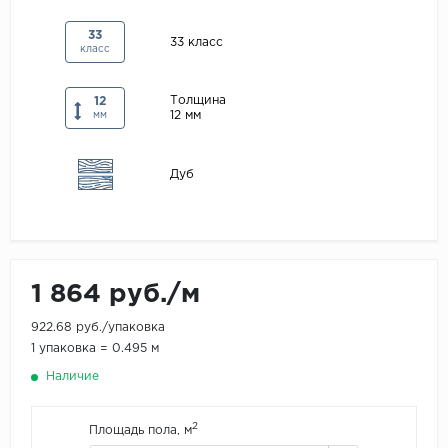
Maxwood
33
33 класс
класс
Pergo
Super Solid
Толщина
12
12 мм
Tarkett
мм
Hercules
Дуб
WoodStyle
1 864 руб./м
922.68 руб./упаковка
1 упаковка = 0.495 м
Наличие
2
Площадь пола, м