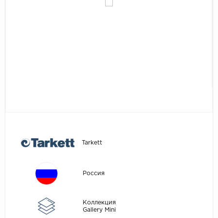
Egger
Аксессуары
Eurowood
Falquon
...
Kaindl
Kastamonu
Kronopol
Kronospan
Kronostar
Tarkett
Kronotex
Lamiwood
Россия
Laufer Husky
Loc Floor
Коллекция
Gallery Mini
...