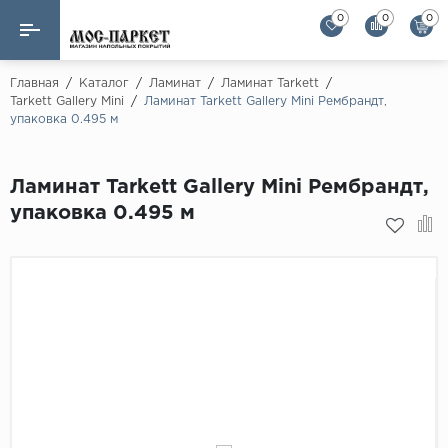
0
0
0
Назад
Назад
Главная
/
Каталог
/
Ламинат
/
Ламинат Tarkett
/
Tarkett Gallery Mini
/
Ламинат Tarkett Gallery Mini Рембрандт,
упаковка 0.495 м
Бренды
Ламинат
AGT Flooring
Кварц-винил
Ламинат Tarkett Gallery Mini Рембрандт,
Alloc
упаковка 0.495 м
Паркетная доска
Alpine Floor
Alpine Floor by 
Инженерная доска
Alsapan
Инженерный паркет елка
Balterio
Balterio NEW
Массивная доска
Berry Alloc
Модульный паркет
Brig Floor
Clix Floor
Пробка