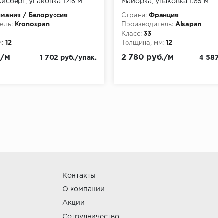
йсберг, упаковка 1.48 м
Майорка, упаковка 1.65 м
мания / Белоруссия
Страна:
Франция
ель:
Kronospan
Производитель:
Alsapan
Класс:
33
:
12
Толщина, мм:
12
./м
2 780 руб./м
1 702 руб./упак.
4 587
Контакты
О компании
Акции
Сотрудничество