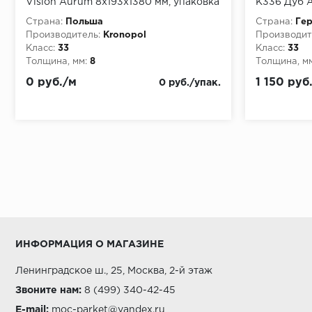
Vision Aurum 8х193х1380 мм, упаковка
K336 Дуб А
2.131 м
Страна:
Польша
Страна:
Гер
Производитель:
Kronopol
Производит
Класс:
33
Класс:
33
Толщина, мм:
8
Толщина, мм
0 руб./м
1 150 руб
0 руб./упак.
ИНФОРМАЦИЯ О МАГАЗИНЕ
Ленинградское ш., 25, Москва, 2-й этаж
Звоните нам:
8 (499) 340-42-45
E-mail:
moc-parket@yandex.ru