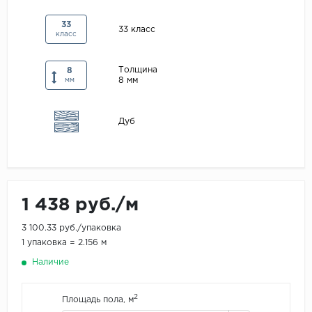
Maxwood
33
33 класс
класс
Pergo
Super Solid
Толщина
8
8 мм
Tarkett
мм
Hercules
Дуб
WoodStyle
1 438 руб./м
3 100.33 руб./упаковка
1 упаковка = 2.156 м
Наличие
2
Площадь пола, м