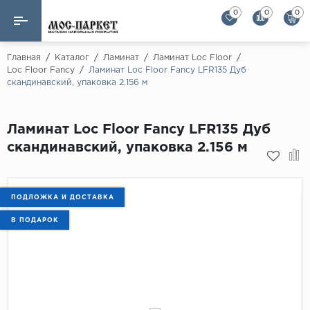
0
0
0
Назад
Назад
Главная
/
Каталог
/
Ламинат
/
Ламинат Loc Floor
/
Loc Floor Fancy
/
Ламинат Loc Floor Fancy LFR135 Дуб
скандинавский, упаковка 2.156 м
Бренды
Ламинат
AGT Flooring
Кварц-винил
Ламинат Loc Floor Fancy LFR135 Дуб
Alloc
скандинавский, упаковка 2.156 м
Паркетная доска
Alpine Floor
Alpine Floor by 
Инженерная доска
Alsapan
ПОДЛОЖКА И ДОСТАВКА
Инженерный паркет елка
Balterio
В ПОДАРОК
Balterio NEW
Массивная доска
Berry Alloc
Модульный паркет
Brig Floor
Clix Floor
Пробка