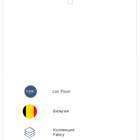
Egger
Аксессуары
Eurowood
Falquon
...
Kaindl
Kastamonu
Kronopol
Kronospan
Kronostar
Loc Floor
Kronotex
Lamiwood
Бельгия
Laufer Husky
Loc Floor
Коллекция
Fancy
...