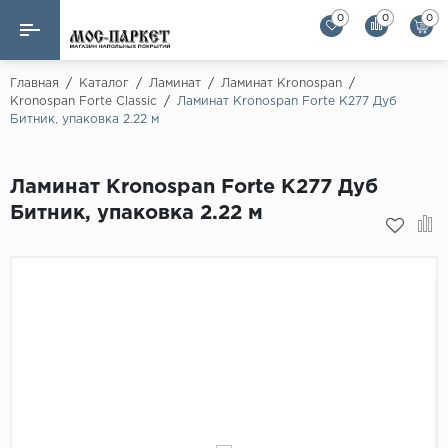
0
0
0
Назад
Назад
Главная
/
Каталог
/
Ламинат
/
Ламинат Kronospan
/
Kronospan Forte Classic
/
Ламинат Kronospan Forte K277 Дуб
Битник, упаковка 2.22 м
Бренды
Ламинат
AGT Flooring
Кварц-винил
Ламинат Kronospan Forte K277 Дуб
Alloc
Битник, упаковка 2.22 м
Паркетная доска
Alpine Floor
Alpine Floor by 
Инженерная доска
Alsapan
Инженерный паркет елка
Balterio
Balterio NEW
Массивная доска
Berry Alloc
Модульный паркет
Brig Floor
Clix Floor
Пробка