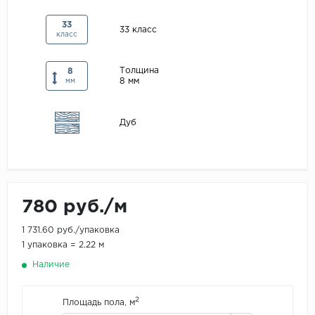
Maxwood
33
33 класс
класс
Pergo
Super Solid
Толщина
8
8 мм
Tarkett
мм
Hercules
Дуб
WoodStyle
780 руб./м
1 731.60 руб./упаковка
1 упаковка = 2.22 м
Наличие
2
Площадь пола, м