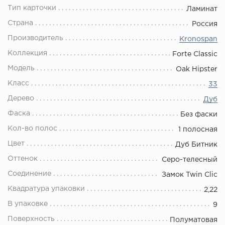
Тип карточки
Ламинат
Страна
Россия
Производитель
Kronospan
Коллекция
Forte Classic
Модель
Oak Hipster
Класс
33
Дерево
Дуб
Фаска
Без фаски
Кол-во полос
1 полосная
Цвет
Дуб Битник
Оттенок
Серо-телесный
Соединение
Замок Twin Clic
Квадратура упаковки
2,22
В упаковке
9
Поверхность
Полуматовая