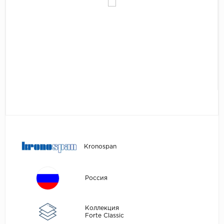
Egger
Аксессуары
Eurowood
Falquon
...
Kaindl
Kastamonu
Kronopol
Kronospan
Kronostar
Kronospan
Kronotex
Lamiwood
Россия
Laufer Husky
Loc Floor
Коллекция
Forte Classic
...