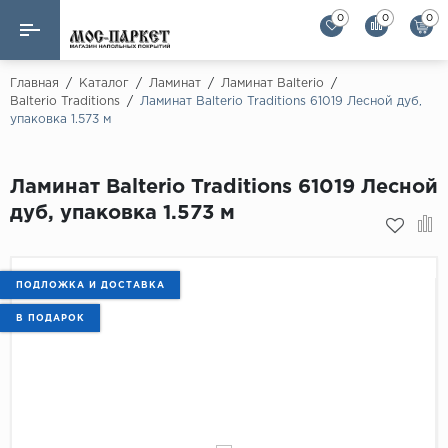
0
0
0
Назад
Назад
Главная
/
Каталог
/
Ламинат
/
Ламинат Balterio
/
Balterio Traditions
/
Ламинат Balterio Traditions 61019 Лесной дуб,
упаковка 1.573 м
Бренды
Ламинат
AGT Flooring
Кварц-винил
Ламинат Balterio Traditions 61019 Лесной
Alloc
дуб, упаковка 1.573 м
Паркетная доска
Alpine Floor
Alpine Floor by 
Инженерная доска
Alsapan
ПОДЛОЖКА И ДОСТАВКА
Инженерный паркет елка
Balterio
В ПОДАРОК
Balterio NEW
Массивная доска
Berry Alloc
Модульный паркет
Brig Floor
Clix Floor
Пробка