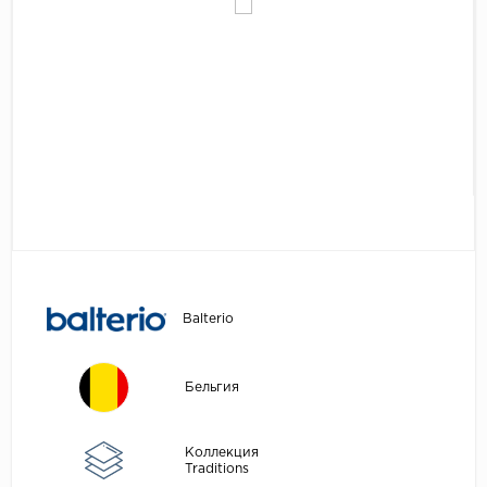
Egger
Аксессуары
Eurowood
Falquon
...
Kaindl
Kastamonu
Kronopol
Kronospan
Kronostar
Balterio
Kronotex
Lamiwood
Бельгия
Laufer Husky
Loc Floor
Коллекция
Traditions
...