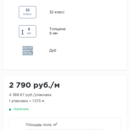
Maxwood
32
32 класс
класс
Pergo
Super Solid
Толщина
9
9 мм
Tarkett
мм
Hercules
Дуб
WoodStyle
2 790 руб./м
4 388.67 руб./упаковка
1 упаковка = 1.573 м
Наличие
2
Площадь пола, м