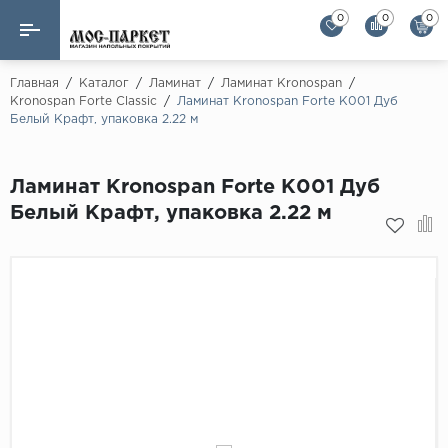
0
0
0
Назад
Назад
Главная
/
Каталог
/
Ламинат
/
Ламинат Kronospan
/
Kronospan Forte Classic
/
Ламинат Kronospan Forte K001 Дуб
Белый Крафт, упаковка 2.22 м
Бренды
Ламинат
AGT Flooring
Кварц-винил
Ламинат Kronospan Forte K001 Дуб
Alloc
Белый Крафт, упаковка 2.22 м
Паркетная доска
Alpine Floor
Alpine Floor by 
Инженерная доска
Alsapan
Инженерный паркет елка
Balterio
Balterio NEW
Массивная доска
Berry Alloc
Модульный паркет
Brig Floor
Clix Floor
Пробка