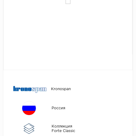
Egger
Аксессуары
Eurowood
Falquon
...
Kaindl
Kastamonu
Kronopol
Kronospan
Kronostar
Kronospan
Kronotex
Lamiwood
Россия
Laufer Husky
Loc Floor
Коллекция
Forte Classic
...