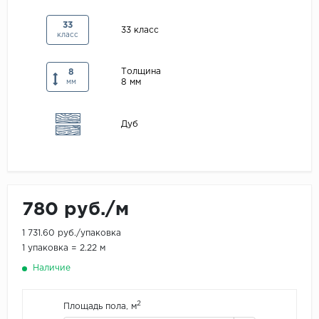
Maxwood
33
33 класс
класс
Pergo
Super Solid
Толщина
8
8 мм
Tarkett
мм
Hercules
Дуб
WoodStyle
780 руб./м
1 731.60 руб./упаковка
1 упаковка = 2.22 м
Наличие
2
Площадь пола, м