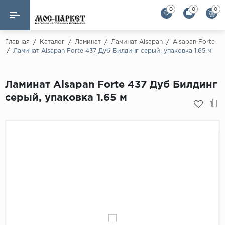
0
0
0
Назад
Назад
Главная
/
Каталог
/
Ламинат
/
Ламинат Alsapan
/
Alsapan Forte
/
Ламинат Alsapan Forte 437 Дуб Билдинг серый, упаковка 1.65 м
Бренды
Ламинат
AGT Flooring
Ламинат Alsapan Forte 437 Дуб Билдинг
Кварц-винил
Alloc
серый, упаковка 1.65 м
Паркетная доска
Alpine Floor
Alpine Floor by 
Инженерная доска
Alsapan
Инженерный паркет елка
Balterio
Balterio NEW
Массивная доска
Berry Alloc
Модульный паркет
Brig Floor
Clix Floor
Пробка