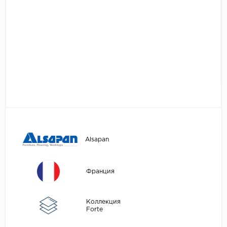
Egger
Аксессуары
Eurowood
Falquon
...
Kaindl
Kastamonu
Kronopol
Kronospan
Kronostar
Alsapan
Kronotex
Lamiwood
Франция
Laufer Husky
Коллекция
Loc Floor
Forte
...