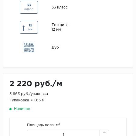
33
Maxwood
33 класс
класс
Pergo
Толщина
12
Super Solid
12 мм
мм
Tarkett
Hercules
Дуб
WoodStyle
2 220 руб./м
3 663 руб./упаковка
1 упаковка = 1.65 м
Наличие
2
Площадь пола, м