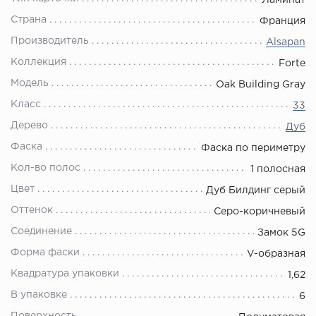
Ламинат
Страна
Франция
Производитель
Alsapan
Коллекция
Forte
Модель
Oak Building Gray
Класс
33
Дерево
Дуб
Фаска
Фаска по периметру
Кол-во полос
1 полосная
Цвет
Дуб Билдинг серый
Оттенок
Серо-коричневый
Соединение
Замок 5G
Форма фаски
V-образная
Квадратура упаковки
1,62
В упаковке
6