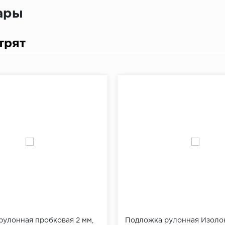
вары
трят
улонная пробковая 2 мм,
Подложка рулонная Изолон