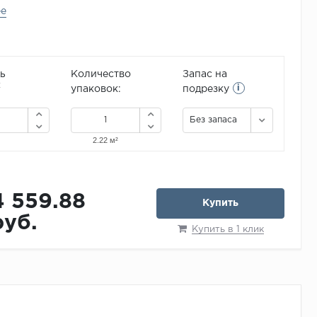
ее
ь
Количество
Запас на
i
2
упаковок:
подрезку
Без запаса
4 559.88
Купить
руб.
Купить в 1 клик