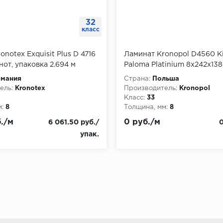
32
класс
onotex Exquisit Plus D 4716
Ламинат Kronopol D4560 K
от, упаковка 2.694 м
Paloma Platinium 8х242х138
упаковка 2.357 м
рмания
Страна:
Польша
ель:
Kronotex
Производитель:
Kronopol
Класс:
33
:
8
Толщина, мм:
8
./м
0 руб./м
6 061.50 руб./
0
упак.