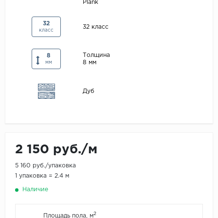
Plank
Maxwood
32
Pergo
32 класс
класс
Super Solid
Толщина
8
Tarkett
8 мм
мм
Hercules
WoodStyle
Дуб
2 150 руб./м
5 160 руб./упаковка
1 упаковка = 2.4 м
Наличие
2
Площадь пола, м