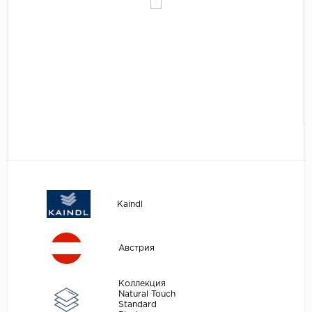
Egger
Аксессуары
Eurowood
Falquon
...
Kaindl
Kastamonu
Kronopol
Kronospan
Kronostar
Kaindl
Kronotex
Lamiwood
Австрия
Laufer Husky
Loc Floor
Коллекция
Natural Touch
Standard
...