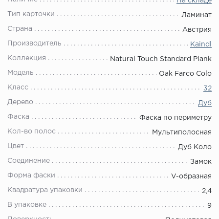
На складе
Тип карточки
Ламинат
Страна
Австрия
Производитель
Kaindl
Коллекция
Natural Touch Standard Plank
Модель
Oak Farco Colo
Класс
32
Дерево
Дуб
Фаска
Фаска по периметру
Кол-во полос
Мультиполосная
Цвет
Дуб Коло
Соединение
Замок
Форма фаски
V-образная
Квадратура упаковки
2,4
В упаковке
9