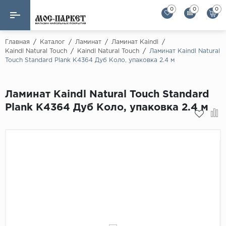
0
0
0
Назад
Назад
Главная
/
Каталог
/
Ламинат
/
Ламинат Kaindl
/
Kaindl Natural Touch
/
Kaindl Natural Touch
/
Ламинат Kaindl Natural
Touch Standard Plank K4364 Дуб Коло, упаковка 2.4 м
Бренды
Ламинат
AGT Flooring
Кварц-винил
Ламинат Kaindl Natural Touch Standard
Alloc
Plank K4364 Дуб Коло, упаковка 2.4 м
Паркетная доска
Alpine Floor
Alpine Floor by 
Инженерная доска
Alsapan
Инженерный паркет елка
Balterio
Balterio NEW
Массивная доска
Berry Alloc
Модульный паркет
Brig Floor
Clix Floor
Пробка