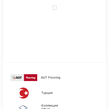
Egger
Аксессуары
Eurowood
Falquon
...
Kaindl
Kastamonu
Kronopol
Kronospan
Kronostar
Kronotex
AGT Flooring
Lamiwood
Laufer Husky
Турция
Loc Floor
Коллекция
...