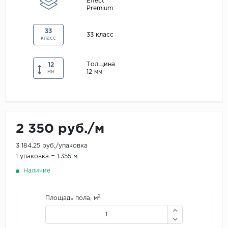
Effect
Premium
Maxwood
Pergo
33
33 класс
класс
Super Solid
Tarkett
Толщина
12
12 мм
мм
Hercules
WoodStyle
2 350 руб./м
3 184.25 руб./упаковка
1 упаковка = 1.355 м
Наличие
2
Площадь пола, м