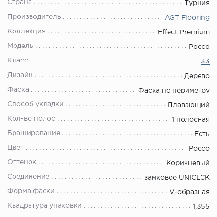
Страна
Турция
Производитель
AGT Flooring
Коллекция
Effect Premium
Модель
Россо
Класс
33
Дизайн
Дерево
Фаска
Фаска по периметру
Способ укладки
Плавающий
Кол-во полос
1 полосная
Браширование
Есть
Цвет
Россо
Оттенок
Коричневый
Соединение
замковое UNICLCK
Форма фаски
V-образная
Квадратура упаковки
1,355