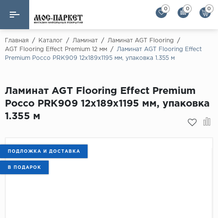
0
0
0
Назад
Назад
Главная
/
Каталог
/
Ламинат
/
Ламинат AGT Flooring
/
AGT Flooring Effect Premium 12 мм
/
Ламинат AGT Flooring Effect
Premium Россо PRK909 12x189x1195 мм, упаковка 1.355 м
Бренды
Ламинат
AGT Flooring
Кварц-винил
Ламинат AGT Flooring Effect Premium
Alloc
Россо PRK909 12x189x1195 мм, упаковка
Паркетная доска
Alpine Floor
1.355 м
Alpine Floor by 
Инженерная доска
Alsapan
Инженерный паркет елка
Balterio
ПОДЛОЖКА И ДОСТАВКА
Balterio NEW
В ПОДАРОК
Массивная доска
Berry Alloc
Модульный паркет
Brig Floor
Clix Floor
Пробка