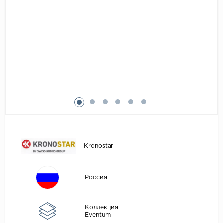
Egger
Аксессуары
Eurowood
Falquon
...
Kaindl
Kastamonu
Kronopol
Kronospan
Kronostar
Kronostar
Kronotex
Lamiwood
Россия
Laufer Husky
Loc Floor
Коллекция
Eventum
...