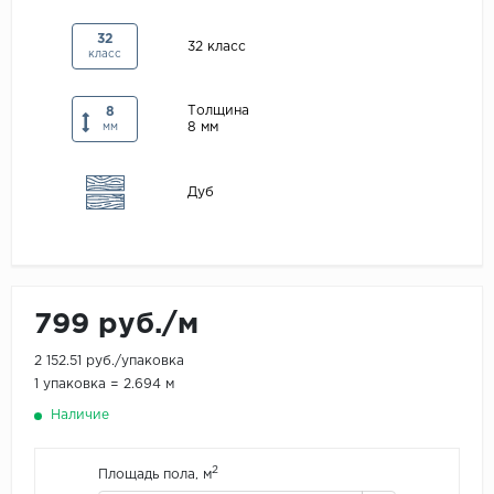
Maxwood
32
32 класс
класс
Pergo
Super Solid
Толщина
8
8 мм
Tarkett
мм
Hercules
Дуб
WoodStyle
799 руб./м
2 152.51 руб./упаковка
1 упаковка = 2.694 м
Наличие
2
Площадь пола, м