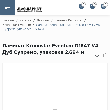
0
0
0
Назад
Назад
Главная
/
Каталог
/
Ламинат
/
Ламинат Kronostar
/
Kronostar Eventum
/
Ламинат Kronostar Eventum D1847 V4 Дуб
Супремо, упаковка 2.694 м
Бренды
Ламинат
AGT Flooring
Кварц-винил
Ламинат Kronostar Eventum D1847 V4
Alloc
Дуб Супремо, упаковка 2.694 м
Паркетная доска
Alpine Floor
Alpine Floor by 
Инженерная доска
Alsapan
Инженерный паркет елка
Balterio
Balterio NEW
Массивная доска
Berry Alloc
Модульный паркет
Brig Floor
Clix Floor
Пробка