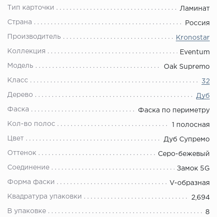
Тип карточки
Ламинат
Страна
Россия
Производитель
Kronostar
Коллекция
Eventum
Модель
Oak Supremo
Класс
32
Дерево
Дуб
Фаска
Фаска по периметру
Кол-во полос
1 полосная
Цвет
Дуб Супремо
Оттенок
Серо-бежевый
Соединение
Замок 5G
Форма фаски
V-образная
Квадратура упаковки
2,694
В упаковке
8