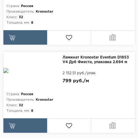
Egger
Страна:
Россия
Аксессуары
Производитель:
Kronostar
Eurowood
Класс:
32
Толщина, мм:
8
Falquon
...
Kaindl
Kastamonu
Ламинат Kronostar Eventum D1853
V4 Дуб Фиеста, упаковка 2.694 м
Kronopol
2 152.51 руб./упак.
Kronospan
799 руб./м
Kronostar
Kronotex
Страна:
Россия
Производитель:
Kronostar
Lamiwood
Класс:
32
Толщина, мм:
8
Laufer Husky
Loc Floor
...