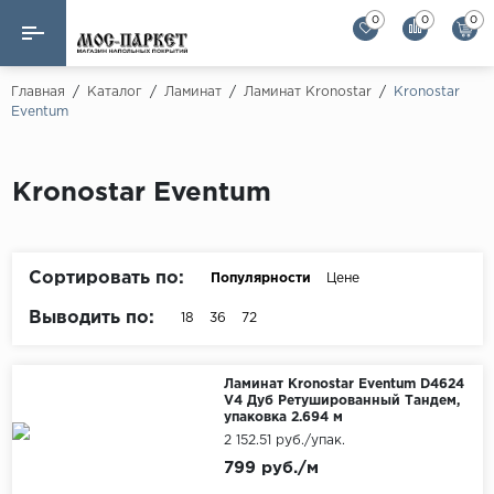
0
0
0
Назад
Назад
Главная
/
Каталог
/
Ламинат
/
Ламинат Kronostar
/
Kronostar
Eventum
Бренды
Ламинат
AGT Flooring
Кварц-винил
Kronostar Eventum
Alloc
Паркетная доска
Alpine Floor
Alpine Floor by 
Сортировать по:
Популярности
Цене
Инженерная доска
Alsapan
Выводить по:
18
36
72
Инженерный паркет елка
Balterio
Balterio NEW
Массивная доска
Ламинат Kronostar Eventum D4624
V4 Дуб Ретушированный Тандем,
Berry Alloc
упаковка 2.694 м
Модульный паркет
2 152.51 руб./упак.
Brig Floor
799 руб./м
Clix Floor
Пробка