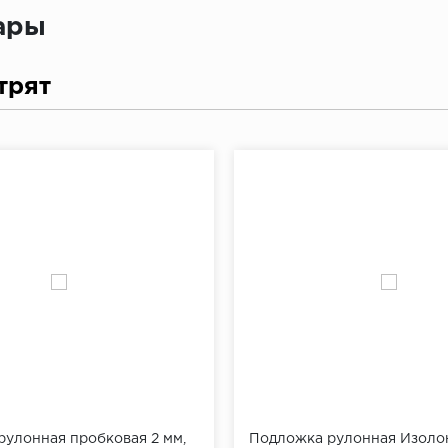
вары
трят
улонная пробковая 2 мм,
Подложка рулонная Изолон