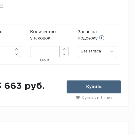
ее
ь
Количество
Запас на
i
2
упаковок:
подрезку
Без запаса
3 663 руб.
Купить
Купить в 1 клик