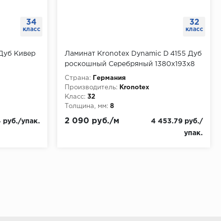
34
32
класс
класс
Дуб Кивер
Ламинат Kronotex Dynamic D 4155 Дуб
роскошный Серебряный 1380х193х8
мм, упаковка 2.131 м
Страна:
Германия
Производитель:
Kronotex
Класс:
32
Толщина, мм:
8
2 090 руб./м
 руб./упак.
4 453.79 руб./
упак.