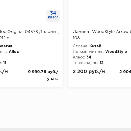
34
класс
loc Original 04578 Доломит,
Ламинат WoodStyle Arrow 
912 м
108
рвегия
Страна:
Китай
ель:
Alloc
Производитель:
WoodStyle
Класс:
34
:
11
Толщина, мм:
12
./м
2 200 руб./м
9 999.76 руб./
2 904
упак.