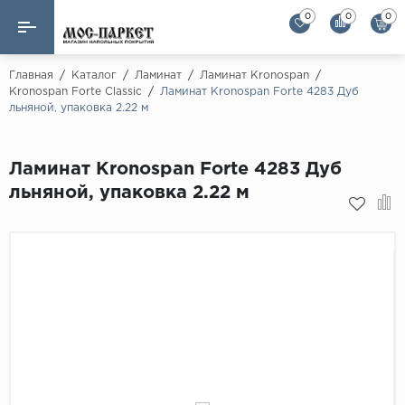
0
0
0
Назад
Назад
Главная
/
Каталог
/
Ламинат
/
Ламинат Kronospan
/
Kronospan Forte Classic
/
Ламинат Kronospan Forte 4283 Дуб
льняной, упаковка 2.22 м
Бренды
Ламинат
AGT Flooring
Кварц-винил
Ламинат Kronospan Forte 4283 Дуб
Alloc
льняной, упаковка 2.22 м
Паркетная доска
Alpine Floor
Alpine Floor by 
Инженерная доска
Alsapan
Инженерный паркет елка
Balterio
Balterio NEW
Массивная доска
Berry Alloc
Модульный паркет
Brig Floor
Clix Floor
Пробка