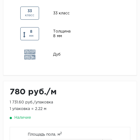
Maxwood
33
33 класс
класс
Pergo
Super Solid
Толщина
8
8 мм
Tarkett
мм
Hercules
Дуб
WoodStyle
780 руб./м
1 731.60 руб./упаковка
1 упаковка = 2.22 м
Наличие
2
Площадь пола, м