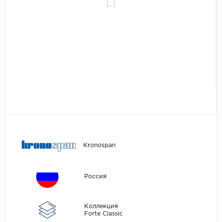
Egger
Аксессуары
Eurowood
Falquon
...
Kaindl
Kastamonu
Kronopol
Kronospan
Kronostar
Kronospan
Kronotex
Lamiwood
Россия
Laufer Husky
Loc Floor
Коллекция
Forte Classic
...