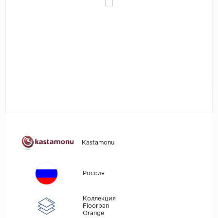
Egger
Аксессуары
Eurowood
Falquon
...
Kaindl
Kastamonu
Kronopol
Kronospan
Kronostar
Kastamonu
Kronotex
Lamiwood
Россия
Laufer Husky
Loc Floor
Коллекция
Floorpan
Orange
...