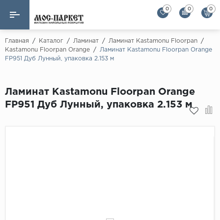
0
0
0
Назад
Назад
Главная
/
Каталог
/
Ламинат
/
Ламинат Kastamonu Floorpan
/
Kastamonu Floorpan Orange
/
Ламинат Kastamonu Floorpan Orange
FP951 Дуб Лунный, упаковка 2.153 м
Бренды
Ламинат
AGT Flooring
Кварц-винил
Ламинат Kastamonu Floorpan Orange
Alloc
FP951 Дуб Лунный, упаковка 2.153 м
Паркетная доска
Alpine Floor
Alpine Floor by 
Инженерная доска
Alsapan
Инженерный паркет елка
Balterio
Balterio NEW
Массивная доска
Berry Alloc
Модульный паркет
Brig Floor
Clix Floor
Пробка