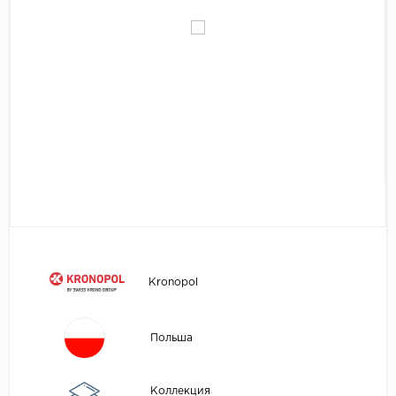
Egger
Аксессуары
Eurowood
Falquon
...
Kaindl
Kastamonu
Kronopol
Kronospan
Kronostar
Kronotex
Kronopol
Lamiwood
Laufer Husky
Польша
Loc Floor
...
Коллекция