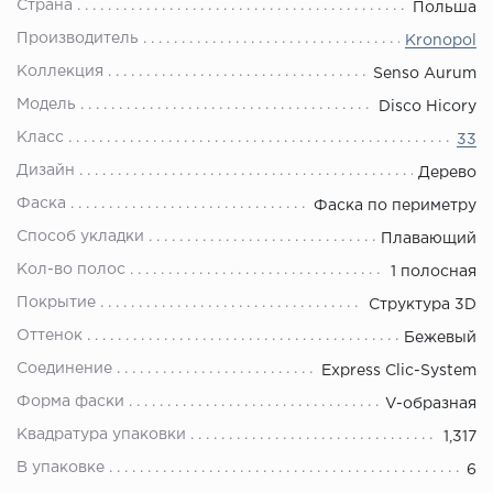
Страна
Польша
Производитель
Kronopol
Коллекция
Senso Aurum
Модель
Disco Hicory
Класс
33
Дизайн
Дерево
Фаска
Фаска по периметру
Способ укладки
Плавающий
Кол-во полос
1 полосная
Покрытие
Структура 3D
Оттенок
Бежевый
Соединение
Express Clic-System
Форма фаски
V-образная
Квадратура упаковки
1,317
В упаковке
6