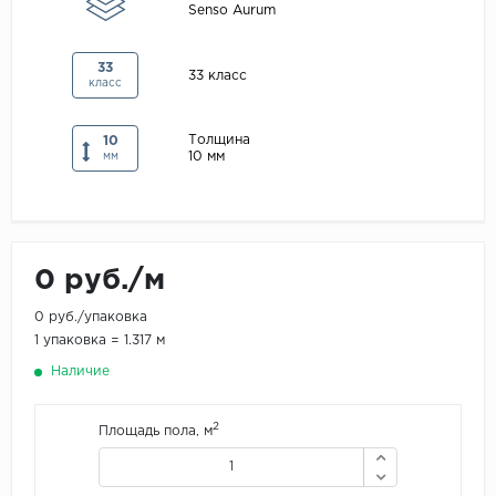
Senso Aurum
Maxwood
Pergo
33
33 класс
класс
Super Solid
Tarkett
Толщина
10
10 мм
мм
Hercules
WoodStyle
0 руб./м
0 руб./упаковка
1 упаковка = 1.317 м
Наличие
2
Площадь пола, м