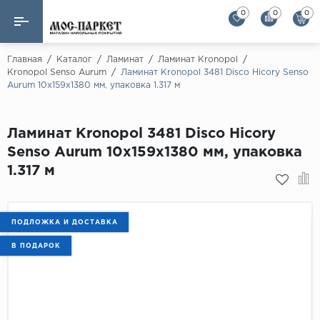
0
0
0
Назад
Назад
Главная
/
Каталог
/
Ламинат
/
Ламинат Kronopol
/
Kronopol Senso Aurum
/
Ламинат Kronopol 3481 Disco Hicory Senso
Aurum 10х159х1380 мм, упаковка 1.317 м
Бренды
Ламинат
AGT Flooring
Кварц-винил
Ламинат Kronopol 3481 Disco Hicory
Alloc
Senso Aurum 10х159х1380 мм, упаковка
Паркетная доска
Alpine Floor
1.317 м
Alpine Floor by 
Инженерная доска
Alsapan
Инженерный паркет елка
Balterio
ПОДЛОЖКА И ДОСТАВКА
Balterio NEW
В ПОДАРОК
Массивная доска
Berry Alloc
Модульный паркет
Brig Floor
Clix Floor
Пробка