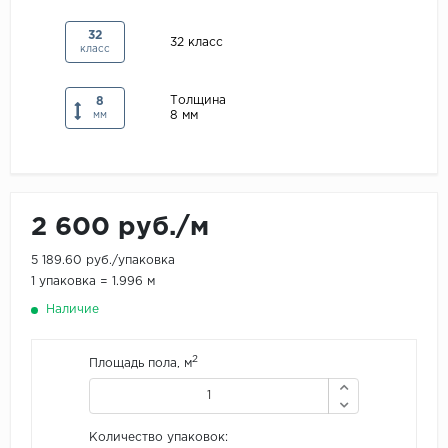
Maxwood
32
32 класс
класс
Pergo
Super Solid
Толщина
8
8 мм
Tarkett
мм
Hercules
WoodStyle
2 600 руб./м
5 189.60 руб./упаковка
1 упаковка = 1.996 м
Наличие
2
Площадь пола, м
Количество упаковок: