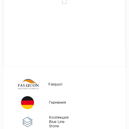
Egger
Аксессуары
Eurowood
Falquon
...
Kaindl
Kastamonu
Kronopol
Kronospan
Kronostar
Falquon
Kronotex
Lamiwood
Германия
Laufer Husky
Loc Floor
Коллекция
Blue Line
Stone
...