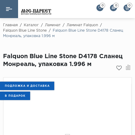
0
0
0
Назад
Назад
Главная
/
Каталог
/
Ламинат
/
Ламинат Falquon
/
Falquon Blue Line Stone
/
Falquon Blue Line Stone D4178 Сланец
Moнреаль, упаковка 1.996 м
Бренды
Ламинат
AGT Flooring
Кварц-винил
Falquon Blue Line Stone D4178 Сланец
Alloc
Moнреаль, упаковка 1.996 м
Паркетная доска
Alpine Floor
Alpine Floor by 
Инженерная доска
Alsapan
ПОДЛОЖКА И ДОСТАВКА
Инженерный паркет елка
Balterio
В ПОДАРОК
Balterio NEW
Массивная доска
Berry Alloc
Модульный паркет
Brig Floor
Clix Floor
Пробка