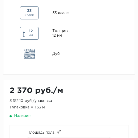
Maxwood
33
33 класс
класс
Pergo
Super Solid
Толщина
12
12 мм
Tarkett
мм
Hercules
Дуб
WoodStyle
2 370 руб./м
3 152.10 руб./упаковка
1 упаковка = 1.33 м
Наличие
2
Площадь пола, м