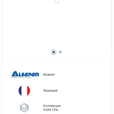
Egger
Аксессуары
Eurowood
Falquon
...
Kaindl
Kastamonu
Kronopol
Kronospan
Kronostar
Alsapan
Kronotex
Lamiwood
Франция
Laufer Husky
Loc Floor
Коллекция
Solid Chic
...