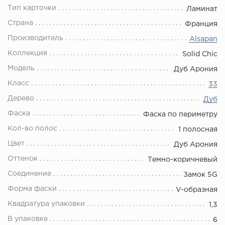
Тип карточки
Ламинат
Страна
Франция
Производитель
Alsapan
Коллекция
Solid Chic
Модель
Дуб Арония
Класс
33
Дерево
Дуб
Фаска
Фаска по периметру
Кол-во полос
1 полосная
Цвет
Дуб Арония
Оттенок
Темно-коричневый
Соединение
Замок 5G
Форма фаски
V-образная
Квадратура упаковки
1,3
В упаковке
6