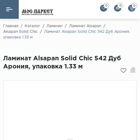
0
0
0
Назад
Назад
Главная
/
Каталог
/
Ламинат
/
Ламинат Alsapan
/
Alsapan Solid Chic
/
Ламинат Alsapan Solid Chic 542 Дуб Арония,
упаковка 1.33 м
Бренды
Ламинат
AGT Flooring
Кварц-винил
Ламинат Alsapan Solid Chic 542 Дуб
Alloc
Арония, упаковка 1.33 м
Паркетная доска
Alpine Floor
Alpine Floor by 
Инженерная доска
Alsapan
Инженерный паркет елка
Balterio
Balterio NEW
Массивная доска
Berry Alloc
Модульный паркет
Brig Floor
Clix Floor
Пробка