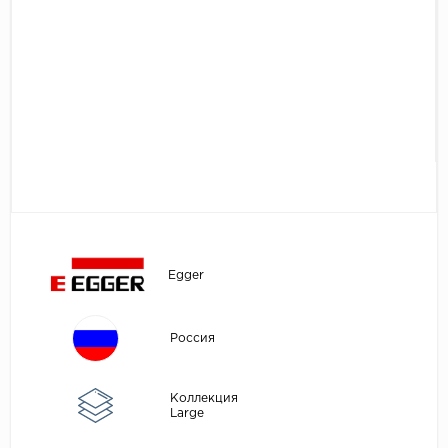
Egger
Аксессуары
Eurowood
Falquon
...
Kaindl
Kastamonu
Kronopol
Kronospan
Kronostar
Egger
Kronotex
Lamiwood
Россия
Laufer Husky
Коллекция
Loc Floor
Large
...