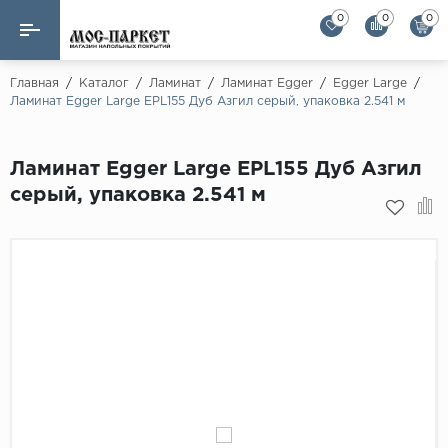
0
0
0
Назад
Назад
Главная
/
Каталог
/
Ламинат
/
Ламинат Egger
/
Egger Large
/
Ламинат Egger Large EPL155 Дуб Азгил серый, упаковка 2.541 м
Бренды
Ламинат
AGT Flooring
Ламинат Egger Large EPL155 Дуб Азгил
Кварц-винил
Alloc
серый, упаковка 2.541 м
Паркетная доска
Alpine Floor
Alpine Floor by 
Инженерная доска
Alsapan
Инженерный паркет елка
Balterio
Balterio NEW
Массивная доска
Berry Alloc
Модульный паркет
Brig Floor
Clix Floor
Пробка