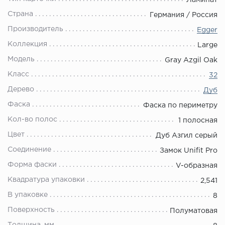
Ламинат
Страна
Германия / Россия
Производитель
Egger
Коллекция
Large
Модель
Gray Azgil Oak
Класс
32
Дерево
Дуб
Фаска
Фаска по периметру
Кол-во полос
1 полосная
Цвет
Дуб Азгил серый
Соединение
Замок Unifit Pro
Форма фаски
V-образная
Квадратура упаковки
2,541
В упаковке
8
Поверхность
Полуматовая