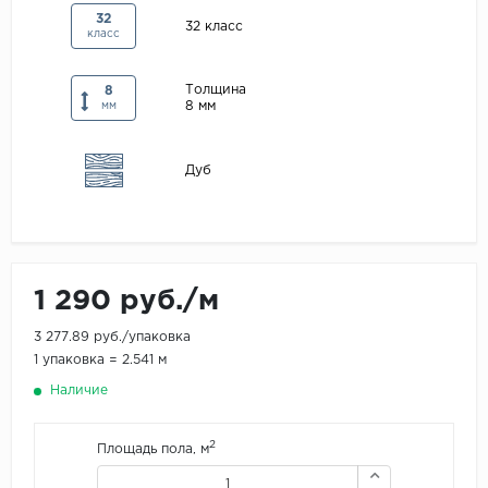
32
Maxwood
32 класс
класс
Pergo
Толщина
8
Super Solid
8 мм
мм
Tarkett
Hercules
Дуб
WoodStyle
1 290 руб./м
3 277.89 руб./упаковка
1 упаковка = 2.541 м
Наличие
2
Площадь пола, м