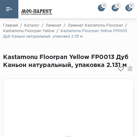
0
0
0
Назад
Назад
Главная
/
Каталог
/
Ламинат
/
Ламинат Kastamonu Floorpan
/
Kastamonu Floorpan Yellow
/
Kastamonu Floorpan Yellow FP0013
Дуб Каньон натуральный, упаковка 2.131 м
Бренды
Ламинат
AGT Flooring
Кварц-винил
Kastamonu Floorpan Yellow FP0013 Дуб
Alloc
Каньон натуральный, упаковка 2.131 м
Паркетная доска
Alpine Floor
Alpine Floor by 
Инженерная доска
Alsapan
Инженерный паркет елка
Balterio
Balterio NEW
Массивная доска
Berry Alloc
Модульный паркет
Brig Floor
Clix Floor
Пробка