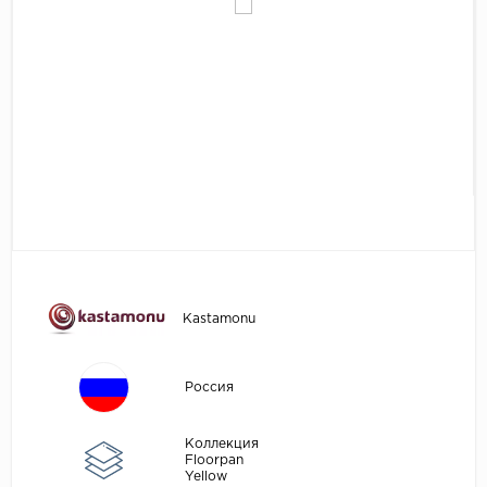
Egger
Аксессуары
Eurowood
Falquon
...
Kaindl
Kastamonu
Kronopol
Kronospan
Kronostar
Kastamonu
Kronotex
Lamiwood
Россия
Laufer Husky
Loc Floor
Коллекция
Floorpan
Yellow
...