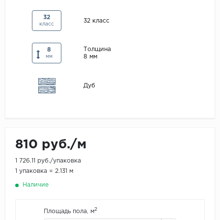
Maxwood
32
32 класс
класс
Pergo
Super Solid
Толщина
8
8 мм
Tarkett
мм
Hercules
Дуб
WoodStyle
810 руб./м
1 726.11 руб./упаковка
1 упаковка = 2.131 м
Наличие
2
Площадь пола, м