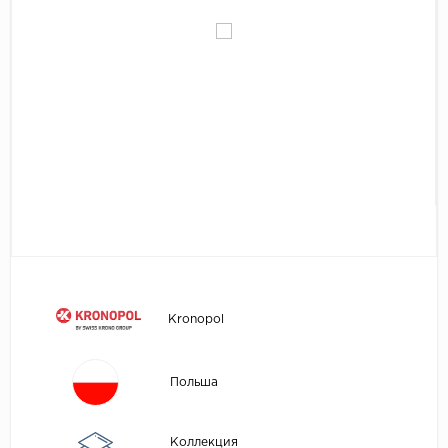
Egger
Аксессуары
Eurowood
Falquon
...
Kaindl
Kastamonu
Kronopol
Kronospan
Kronostar
Kronotex
Kronopol
Lamiwood
Laufer Husky
Польша
Loc Floor
...
Коллекция