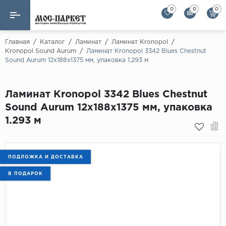
0
0
0
Назад
Назад
Главная
/
Каталог
/
Ламинат
/
Ламинат Kronopol
/
Kronopol Sound Aurum
/
Ламинат Kronopol 3342 Blues Chestnut
Sound Aurum 12х188х1375 мм, упаковка 1.293 м
Бренды
Ламинат
AGT Flooring
Кварц-винил
Ламинат Kronopol 3342 Blues Chestnut
Alloc
Sound Aurum 12х188х1375 мм, упаковка
Паркетная доска
Alpine Floor
1.293 м
Alpine Floor by 
Инженерная доска
Alsapan
Инженерный паркет елка
Balterio
ПОДЛОЖКА И ДОСТАВКА
Balterio NEW
В ПОДАРОК
Массивная доска
Berry Alloc
Модульный паркет
Brig Floor
Clix Floor
Пробка