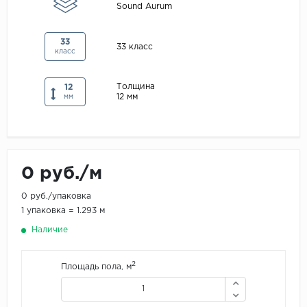
Sound Aurum
Maxwood
Pergo
33
33 класс
класс
Super Solid
Tarkett
Толщина
12
12 мм
мм
Hercules
WoodStyle
0 руб./м
0 руб./упаковка
1 упаковка = 1.293 м
Наличие
2
Площадь пола, м