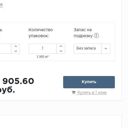
ее
ь
Количество
Запас на
i
2
упаковок:
подрезку
Без запаса
1 905.60
Купить
руб.
Купить в 1 клик