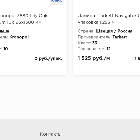
класс
onopol 3880 Lily Oak
Ламинат Tarkett Navigator 
m 10х193х1380 мм,
упаковка 1.253 м
.598 м
льша
Страна:
Швеция / Россия
ель:
Kronopol
Производитель:
Tarkett
Класс:
33
:
10
Толщина, мм:
12
1 525 руб./м
0 руб./упак.
1 
Контакты