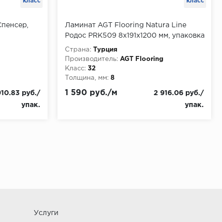
класс
класс
Спенсер,
Ламинат AGT Flooring Natura Line
Родос PRK509 8x191x1200 мм, упаковка
1.834 м2
Страна:
Турция
Производитель:
AGT Flooring
Класс:
32
Толщина, мм:
8
1 590 руб./м
910.83 руб./
2 916.06 руб./
упак.
упак.
Услуги