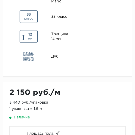
Plank
Maxwood
33
Pergo
33 класс
класс
Super Solid
Толщина
12
Tarkett
12 мм
мм
Hercules
WoodStyle
Дуб
2 150 руб./м
3 440 руб./упаковка
1 упаковка = 1.6 м
Наличие
2
Площадь пола, м