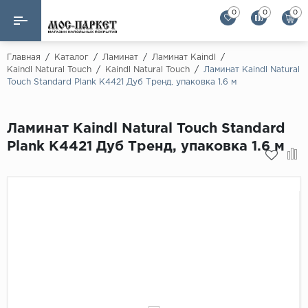
0
0
0
Назад
Назад
Главная
/
Каталог
/
Ламинат
/
Ламинат Kaindl
/
Kaindl Natural Touch
/
Kaindl Natural Touch
/
Ламинат Kaindl Natural
Touch Standard Plank K4421 Дуб Тренд, упаковка 1.6 м
Бренды
Ламинат
AGT Flooring
Кварц-винил
Ламинат Kaindl Natural Touch Standard
Alloc
Plank K4421 Дуб Тренд, упаковка 1.6 м
Паркетная доска
Alpine Floor
Alpine Floor by 
Инженерная доска
Alsapan
Инженерный паркет елка
Balterio
Balterio NEW
Массивная доска
Berry Alloc
Модульный паркет
Brig Floor
Clix Floor
Пробка