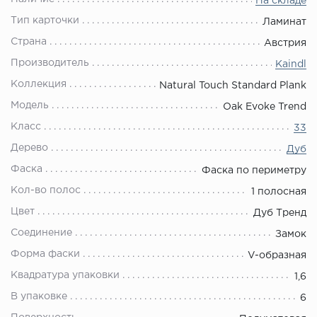
На складе
Тип карточки
Ламинат
Страна
Австрия
Производитель
Kaindl
Коллекция
Natural Touch Standard Plank
Модель
Oak Evoke Trend
Класс
33
Дерево
Дуб
Фаска
Фаска по периметру
Кол-во полос
1 полосная
Цвет
Дуб Тренд
Соединение
Замок
Форма фаски
V-образная
Квадратура упаковки
1,6
В упаковке
6