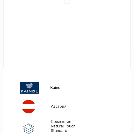
Egger
Аксессуары
Eurowood
Falquon
...
Kaindl
Kastamonu
Kronopol
Kronospan
Kronostar
Kaindl
Kronotex
Lamiwood
Австрия
Laufer Husky
Loc Floor
Коллекция
Natural Touch
Standard
...