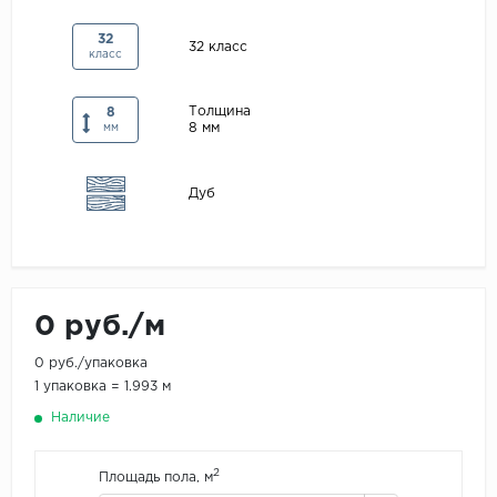
Maxwood
32
32 класс
класс
Pergo
Super Solid
Толщина
8
8 мм
Tarkett
мм
Hercules
Дуб
WoodStyle
0 руб./м
0 руб./упаковка
1 упаковка = 1.993 м
Наличие
2
Площадь пола, м