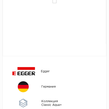
Egger
Аксессуары
Eurowood
Falquon
...
Kaindl
Kastamonu
Kronopol
Kronospan
Kronostar
Egger
Kronotex
Lamiwood
Германия
Laufer Husky
Loc Floor
Коллекция
Classic Aqua+
...