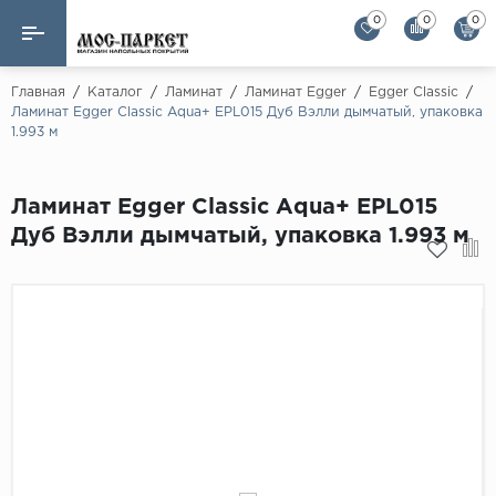
0
0
0
Назад
Назад
Главная
/
Каталог
/
Ламинат
/
Ламинат Egger
/
Egger Classic
/
Ламинат Egger Classic Aqua+ EPL015 Дуб Вэлли дымчатый, упаковка
1.993 м
Бренды
Ламинат
AGT Flooring
Кварц-винил
Ламинат Egger Classic Aqua+ EPL015
Alloc
Дуб Вэлли дымчатый, упаковка 1.993 м
Паркетная доска
Alpine Floor
Alpine Floor by 
Инженерная доска
Alsapan
Инженерный паркет елка
Balterio
Balterio NEW
Массивная доска
Berry Alloc
Модульный паркет
Brig Floor
Clix Floor
Пробка