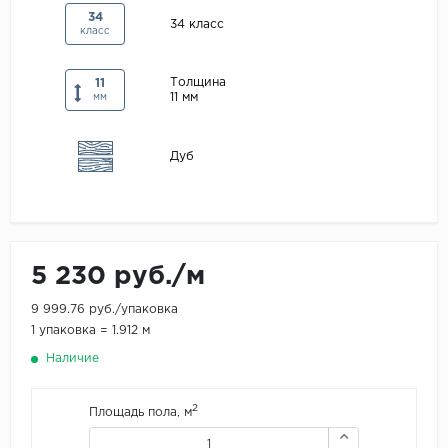
34
Maxwood
34 класс
класс
Pergo
Толщина
11
Super Solid
11 мм
мм
Tarkett
Hercules
Дуб
WoodStyle
5 230 руб./м
9 999.76 руб./упаковка
1 упаковка = 1.912 м
Наличие
2
Площадь пола, м