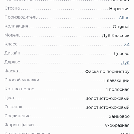
Ламинат
Страна
Норвегия
Производитель
Alloc
Коллекция
Original
Модель
Дуб Классик
Класс
34
Дизайн
Дерево
Дерево
Дуб
Фаска
Фаска по периметру
Способ укладки
Плавающий
Кол-во полос
1 полосная
Цвет
Золотисто-бежевый
Оттенок
Золотисто-бежевый
Соединение
Замковое
Форма фаски
V-образная