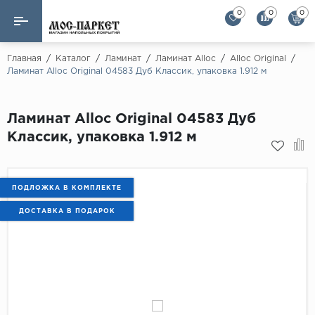
0
0
0
Назад
Назад
Главная
/
Каталог
/
Ламинат
/
Ламинат Alloc
/
Alloc Original
/
Ламинат Alloc Original 04583 Дуб Классик, упаковка 1.912 м
Бренды
Ламинат
AGT Flooring
Ламинат Alloc Original 04583 Дуб
Кварц-винил
Alloc
Классик, упаковка 1.912 м
Паркетная доска
Alpine Floor
Alpine Floor by 
Инженерная доска
ПОДЛОЖКА В КОМПЛЕКТЕ
Alsapan
ДОСТАВКА В ПОДАРОК
Инженерный паркет елка
Balterio
Balterio NEW
Массивная доска
Berry Alloc
Модульный паркет
Brig Floor
Clix Floor
Пробка