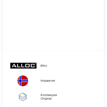
Egger
Аксессуары
Eurowood
Falquon
...
Kaindl
Kastamonu
Kronopol
Kronospan
Kronostar
Alloc
Kronotex
Lamiwood
Норвегия
Laufer Husky
Коллекция
Loc Floor
Original
...