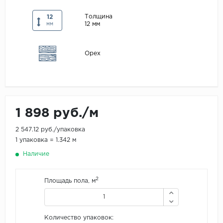
Maxwood
Толщина
12
12 мм
мм
Pergo
Super Solid
Орех
Tarkett
Hercules
WoodStyle
1 898 руб./м
2 547.12 руб./упаковка
1 упаковка = 1.342 м
Наличие
2
Площадь пола, м
Количество упаковок: