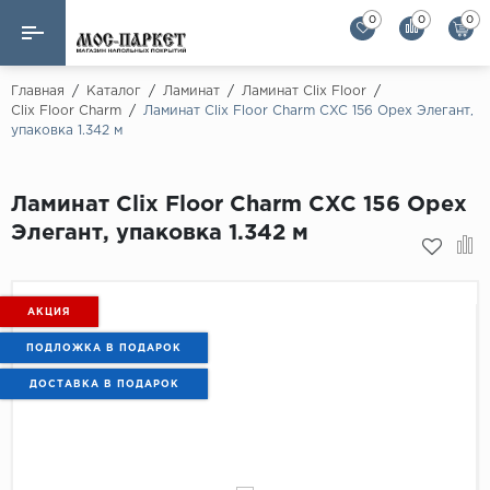
0
0
0
Назад
Назад
Главная
/
Каталог
/
Ламинат
/
Ламинат Clix Floor
/
Clix Floor Charm
/
Ламинат Clix Floor Charm CXC 156 Орех Элегант,
упаковка 1.342 м
Бренды
Ламинат
AGT Flooring
Кварц-винил
Ламинат Clix Floor Charm CXC 156 Орех
Alloc
Элегант, упаковка 1.342 м
Паркетная доска
Alpine Floor
Alpine Floor by 
Инженерная доска
Alsapan
АКЦИЯ
Инженерный паркет елка
Balterio
ПОДЛОЖКА В ПОДАРОК
Balterio NEW
Массивная доска
ДОСТАВКА В ПОДАРОК
Berry Alloc
Модульный паркет
Brig Floor
Clix Floor
Пробка