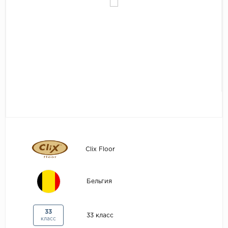
Egger
Аксессуары
Eurowood
Falquon
...
Kaindl
Kastamonu
Kronopol
Kronospan
Kronostar
Clix Floor
Kronotex
Lamiwood
Бельгия
Laufer Husky
Loc Floor
33
33 класс
класс
...