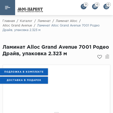
0
0
0
Назад
Назад
Главная
/
Каталог
/
Ламинат
/
Ламинат Alloc
/
Alloc Grand Avenue
/
Ламинат Alloc Grand Avenue 7001 Родео
Драйв, упаковка 2.323 м
Бренды
Ламинат
AGT Flooring
Кварц-винил
Ламинат Alloc Grand Avenue 7001 Родео
Alloc
Драйв, упаковка 2.323 м
Паркетная доска
Alpine Floor
Alpine Floor by 
Инженерная доска
Alsapan
ПОДЛОЖКА В КОМПЛЕКТЕ
Инженерный паркет елка
Balterio
ДОСТАВКА В ПОДАРОК
Balterio NEW
Массивная доска
Berry Alloc
Модульный паркет
Brig Floor
Clix Floor
Пробка