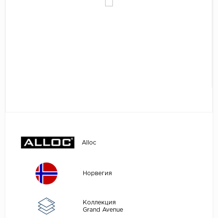
Egger
Аксессуары
Eurowood
Falquon
...
Kaindl
Kastamonu
Kronopol
Kronospan
Kronostar
Alloc
Kronotex
Lamiwood
Норвегия
Laufer Husky
Loc Floor
Коллекция
Grand Avenue
...