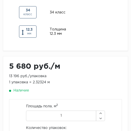
Maxwood
34
34 класс
класс
Pergo
Super Solid
Толщина
12.3
12.3 мм
Tarkett
мм
Hercules
WoodStyle
5 680 руб./м
13 196 руб./упаковка
1 упаковка = 2.32324 м
Наличие
2
Площадь пола, м
Количество упаковок: