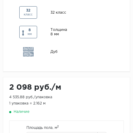
Maxwood
32
32 класс
класс
Pergo
Super Solid
Толщина
8
8 мм
Tarkett
мм
Hercules
Дуб
WoodStyle
2 098 руб./м
4 535.88 руб./упаковка
1 упаковка = 2.162 м
Наличие
2
Площадь пола, м