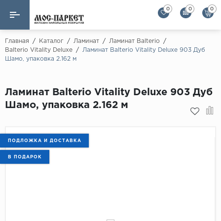
0
0
0
Назад
Назад
Главная
/
Каталог
/
Ламинат
/
Ламинат Balterio
/
Balterio Vitality Deluxe
/
Ламинат Balterio Vitality Deluxe 903 Дуб
Шамо, упаковка 2.162 м
Бренды
Ламинат
AGT Flooring
Кварц-винил
Ламинат Balterio Vitality Deluxe 903 Дуб
Alloc
Шамо, упаковка 2.162 м
Паркетная доска
Alpine Floor
Alpine Floor by 
Инженерная доска
Alsapan
ПОДЛОЖКА И ДОСТАВКА
Инженерный паркет елка
Balterio
В ПОДАРОК
Balterio NEW
Массивная доска
Berry Alloc
Модульный паркет
Brig Floor
Clix Floor
Пробка