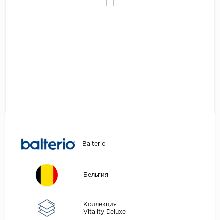
Egger
Аксессуары
Eurowood
Falquon
...
Kaindl
Kastamonu
Kronopol
Kronospan
Kronostar
Balterio
Kronotex
Lamiwood
Бельгия
Laufer Husky
Loc Floor
Коллекция
Vitality Deluxe
...