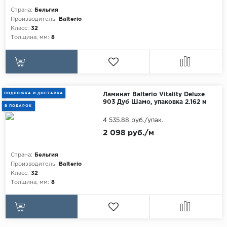
Egger
Страна:
Бельгия
Аксессуары
Производитель:
Balterio
Eurowood
Класс:
32
Толщина, мм:
8
Falquon
...
Kaindl
Kastamonu
ПОДЛОЖКА И ДОСТАВКА
Ламинат Balterio Vitality Deluxe
903 Дуб Шамо, упаковка 2.162 м
В ПОДАРОК
Kronopol
4 535.88 руб./упак.
Kronospan
2 098 руб./м
Kronostar
Kronotex
Страна:
Бельгия
Производитель:
Balterio
Lamiwood
Класс:
32
Толщина, мм:
8
Laufer Husky
Loc Floor
...