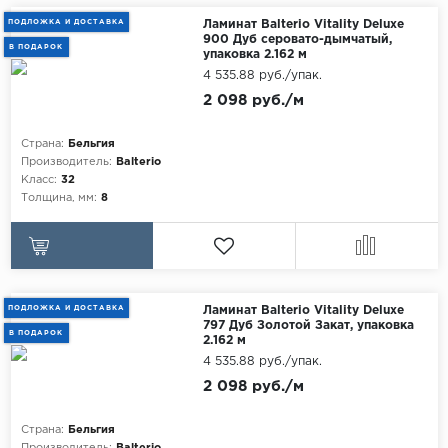
Maxwood
ПОДЛОЖКА И ДОСТАВКА
Ламинат Balterio Vitality Deluxe
900 Дуб серовато-дымчатый,
В ПОДАРОК
Pergo
упаковка 2.162 м
4 535.88 руб./упак.
Super Solid
2 098 руб./м
Tarkett
Страна:
Бельгия
Hercules
Производитель:
Balterio
WoodStyle
Класс:
32
Толщина, мм:
8
ПОДЛОЖКА И ДОСТАВКА
Ламинат Balterio Vitality Deluxe
797 Дуб Золотой Закат, упаковка
В ПОДАРОК
2.162 м
4 535.88 руб./упак.
2 098 руб./м
Страна:
Бельгия