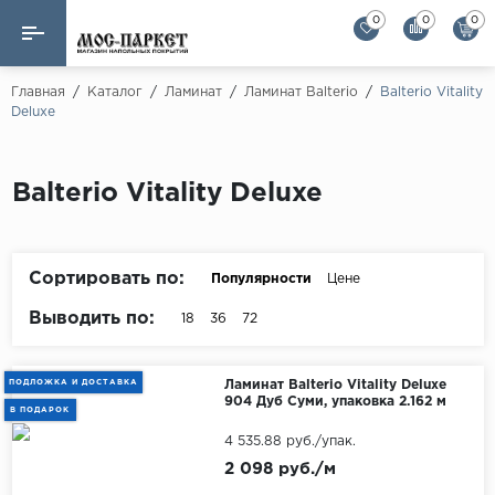
0
0
0
Назад
Назад
Главная
/
Каталог
/
Ламинат
/
Ламинат Balterio
/
Balterio Vitality
Deluxe
Бренды
Ламинат
AGT Flooring
Кварц-винил
Balterio Vitality Deluxe
Alloc
Паркетная доска
Alpine Floor
Alpine Floor by 
Сортировать по:
Популярности
Цене
Инженерная доска
Alsapan
Выводить по:
18
36
72
Инженерный паркет елка
Balterio
Balterio NEW
Массивная доска
ПОДЛОЖКА И ДОСТАВКА
Ламинат Balterio Vitality Deluxe
904 Дуб Суми, упаковка 2.162 м
Berry Alloc
В ПОДАРОК
Модульный паркет
4 535.88 руб./упак.
Brig Floor
2 098 руб./м
Clix Floor
Пробка