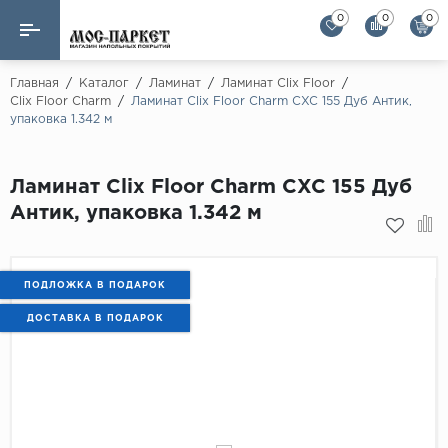
0
0
0
Назад
Назад
Главная
/
Каталог
/
Ламинат
/
Ламинат Clix Floor
/
Clix Floor Charm
/
Ламинат Clix Floor Charm CXC 155 Дуб Антик,
упаковка 1.342 м
Бренды
Ламинат
AGT Flooring
Кварц-винил
Ламинат Clix Floor Charm CXC 155 Дуб
Alloc
Антик, упаковка 1.342 м
Паркетная доска
Alpine Floor
Alpine Floor by 
Инженерная доска
Alsapan
ПОДЛОЖКА В ПОДАРОК
Инженерный паркет елка
Balterio
ДОСТАВКА В ПОДАРОК
Balterio NEW
Массивная доска
Berry Alloc
Модульный паркет
Brig Floor
Clix Floor
Пробка