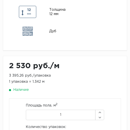
Maxwood
Толщина
12
12 мм
мм
Pergo
Super Solid
Дуб
Tarkett
Hercules
WoodStyle
2 530 руб./м
3 395.26 руб./упаковка
1 упаковка = 1.342 м
Наличие
2
Площадь пола, м
Количество упаковок: