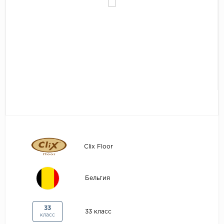
Egger
Аксессуары
Eurowood
Falquon
...
Kaindl
Kastamonu
Kronopol
Kronospan
Kronostar
Clix Floor
Kronotex
Lamiwood
Бельгия
Laufer Husky
Loc Floor
33
33 класс
класс
...