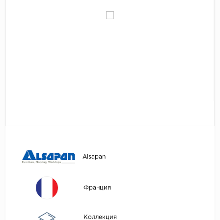
Egger
Аксессуары
Eurowood
Falquon
...
Kaindl
Kastamonu
Kronopol
Kronospan
Kronostar
Kronotex
Alsapan
Lamiwood
Laufer Husky
Франция
Loc Floor
...
Коллекция