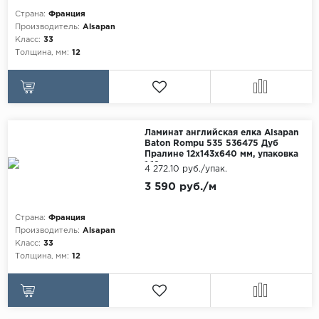
Egger
Страна:
Франция
Аксессуары
Производитель:
Alsapan
Eurowood
Класс:
33
Толщина, мм:
12
Falquon
...
Kaindl
Kastamonu
Ламинат английская елка Alsapan
Baton Rompu 535 536475 Дуб
Kronopol
Пралине 12x143x640 мм, упаковка
1.19 м
4 272.10 руб./упак.
Kronospan
3 590 руб./м
Kronostar
Kronotex
Страна:
Франция
Производитель:
Alsapan
Lamiwood
Класс:
33
Толщина, мм:
12
Laufer Husky
Loc Floor
...