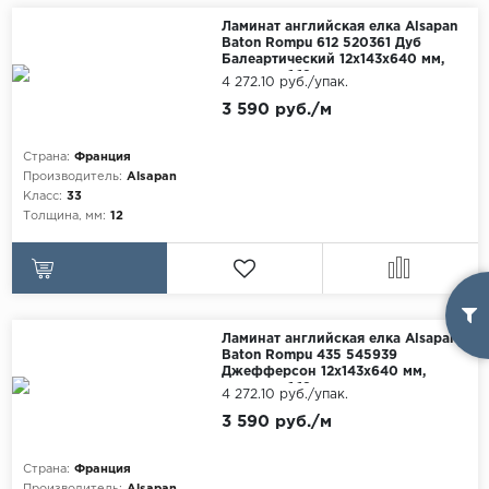
Maxwood
Ламинат английская елка Alsapan
Baton Rompu 612 520361 Дуб
Pergo
Балеартический 12x143x640 мм,
упаковка 1.19 м
4 272.10 руб./упак.
Super Solid
3 590 руб./м
Tarkett
Страна:
Франция
Hercules
Производитель:
Alsapan
WoodStyle
Класс:
33
Толщина, мм:
12
Ламинат английская елка Alsapan
Baton Rompu 435 545939
Джефферсон 12x143x640 мм,
упаковка 1.19 м
4 272.10 руб./упак.
3 590 руб./м
Страна:
Франция