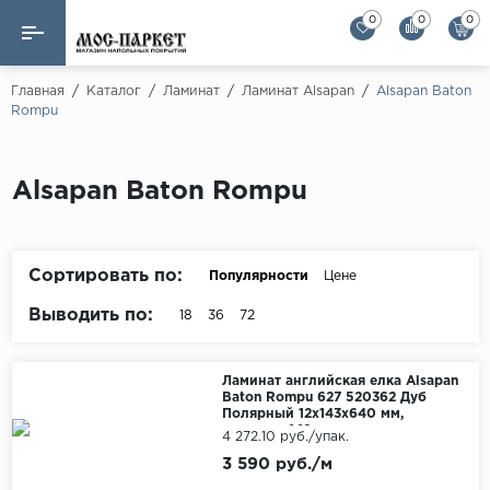
0
0
0
Назад
Назад
Главная
/
Каталог
/
Ламинат
/
Ламинат Alsapan
/
Alsapan Baton
Rompu
Бренды
Ламинат
AGT Flooring
Кварц-винил
Alsapan Baton Rompu
Alloc
Паркетная доска
Alpine Floor
Alpine Floor by 
Сортировать по:
Популярности
Цене
Инженерная доска
Alsapan
Выводить по:
18
36
72
Инженерный паркет елка
Balterio
Balterio NEW
Массивная доска
Ламинат английская елка Alsapan
Baton Rompu 627 520362 Дуб
Berry Alloc
Полярный 12x143x640 мм,
Модульный паркет
упаковка 1.19 м
4 272.10 руб./упак.
Brig Floor
3 590 руб./м
Clix Floor
Пробка