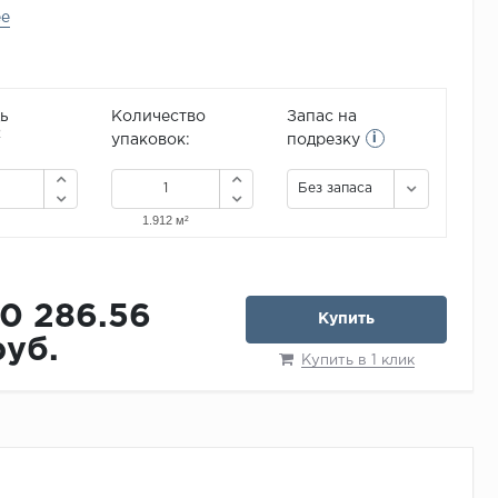
ее
ь
Количество
Запас на
i
2
упаковок:
подрезку
Без запаса
10 286.56
Купить
руб.
Купить в 1 клик