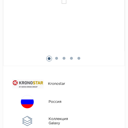
Egger
Аксессуары
Eurowood
Falquon
...
Kaindl
Kastamonu
Kronopol
Kronospan
Kronostar
Kronostar
Kronotex
Lamiwood
Россия
Laufer Husky
Loc Floor
Коллекция
Galaxy
...