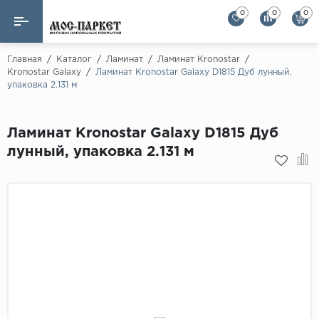
0
0
0
Назад
Назад
Главная
/
Каталог
/
Ламинат
/
Ламинат Kronostar
/
Kronostar Galaxy
/
Ламинат Kronostar Galaxy D1815 Дуб лунный,
упаковка 2.131 м
Бренды
Ламинат
AGT Flooring
Кварц-винил
Ламинат Kronostar Galaxy D1815 Дуб
Alloc
лунный, упаковка 2.131 м
Паркетная доска
Alpine Floor
Alpine Floor by 
Инженерная доска
Alsapan
Инженерный паркет елка
Balterio
Balterio NEW
Массивная доска
Berry Alloc
Модульный паркет
Brig Floor
Clix Floor
Пробка