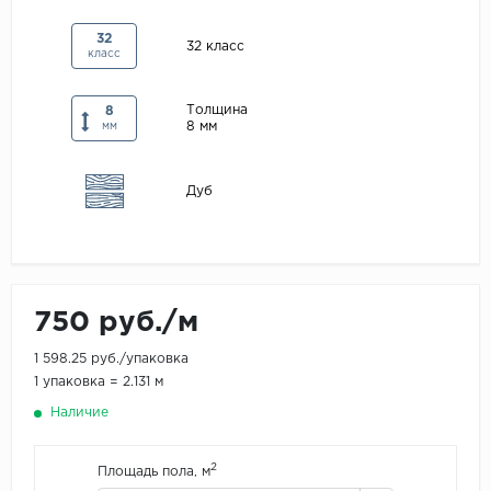
Maxwood
32
32 класс
класс
Pergo
Super Solid
Толщина
8
8 мм
Tarkett
мм
Hercules
Дуб
WoodStyle
750 руб./м
1 598.25 руб./упаковка
1 упаковка = 2.131 м
Наличие
2
Площадь пола, м