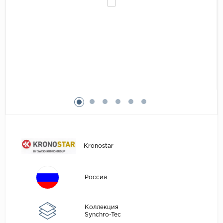
Egger
Аксессуары
Eurowood
Falquon
...
Kaindl
Kastamonu
Kronopol
Kronospan
Kronostar
Kronostar
Kronotex
Lamiwood
Россия
Laufer Husky
Loc Floor
Коллекция
Synchro-Tec
...