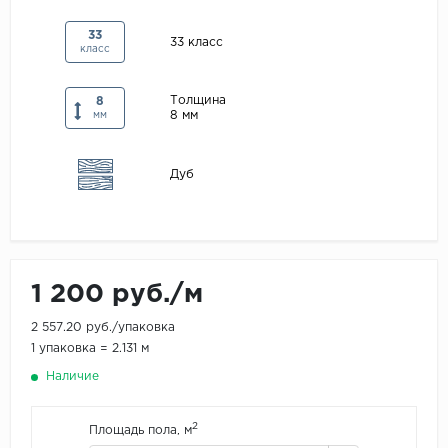
Maxwood
33
33 класс
класс
Pergo
Super Solid
Толщина
8
8 мм
Tarkett
мм
Hercules
Дуб
WoodStyle
1 200 руб./м
2 557.20 руб./упаковка
1 упаковка = 2.131 м
Наличие
2
Площадь пола, м