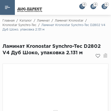
0
0
0
Назад
Назад
Главная
/
Каталог
/
Ламинат
/
Ламинат Kronostar
/
Kronostar Synchro-Tec
/
Ламинат Kronostar Synchro-Tec D2802 V4
Дуб Шоко, упаковка 2.131 м
Бренды
Ламинат
AGT Flooring
Кварц-винил
Ламинат Kronostar Synchro-Tec D2802
Alloc
V4 Дуб Шоко, упаковка 2.131 м
Паркетная доска
Alpine Floor
Alpine Floor by 
Инженерная доска
Alsapan
Инженерный паркет елка
Balterio
Balterio NEW
Массивная доска
Berry Alloc
Модульный паркет
Brig Floor
Clix Floor
Пробка