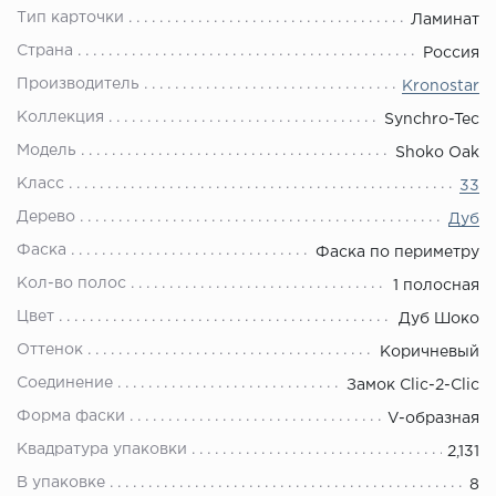
Тип карточки
Ламинат
Страна
Россия
Производитель
Kronostar
Коллекция
Synchro-Tec
Модель
Shoko Oak
Класс
33
Дерево
Дуб
Фаска
Фаска по периметру
Кол-во полос
1 полосная
Цвет
Дуб Шоко
Оттенок
Коричневый
Соединение
Замок Clic-2-Clic
Форма фаски
V-образная
Квадратура упаковки
2,131
В упаковке
8