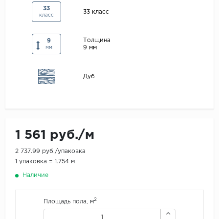
33
Maxwood
33 класс
класс
Pergo
Толщина
9
Super Solid
9 мм
мм
Tarkett
Hercules
Дуб
WoodStyle
1 561 руб./м
2 737.99 руб./упаковка
1 упаковка = 1.754 м
Наличие
2
Площадь пола, м