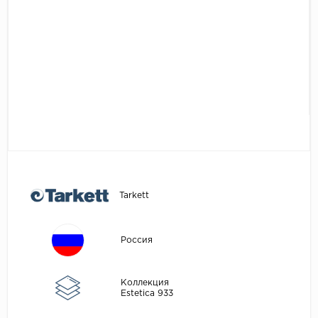
Egger
Аксессуары
Eurowood
Falquon
...
Kaindl
Kastamonu
Kronopol
Kronospan
Kronostar
Tarkett
Kronotex
Lamiwood
Россия
Laufer Husky
Коллекция
Loc Floor
Estetica 933
...