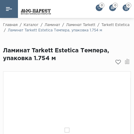
0
0
0
Назад
Назад
Главная
/
Каталог
/
Ламинат
/
Ламинат Tarkett
/
Tarkett Estetica
/
Ламинат Tarkett Estetica Темпера, упаковка 1.754 м
Бренды
Ламинат
AGT Flooring
Ламинат Tarkett Estetica Темпера,
Кварц-винил
Alloc
упаковка 1.754 м
Паркетная доска
Alpine Floor
Alpine Floor by 
Инженерная доска
Alsapan
Инженерный паркет елка
Balterio
Balterio NEW
Массивная доска
Berry Alloc
Модульный паркет
Brig Floor
Clix Floor
Пробка