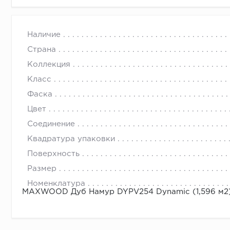
Наличие
Страна
Коллекция
Класс
Фаска
Цвет
Соединение
Квадратура упаковки
Поверхность
Размер
Номенклатура
MAXWOOD Дуб Намур DYPV254 Dynamic (1,596 м2)