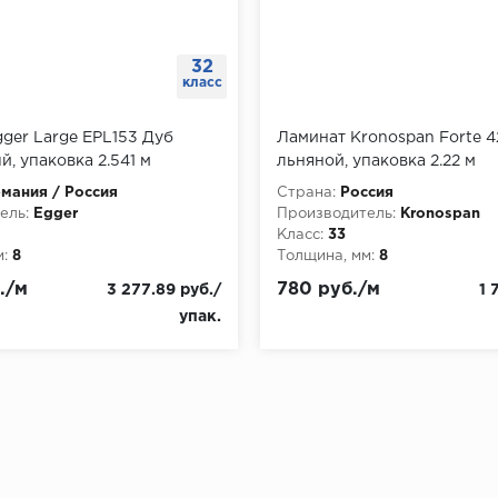
32
класс
ger Large EPL153 Дуб
Ламинат Kronospan Forte 
й, упаковка 2.541 м
льняной, упаковка 2.22 м
мания / Россия
Страна:
Россия
ель:
Egger
Производитель:
Kronospan
Класс:
33
:
8
Толщина, мм:
8
./м
780 руб./м
3 277.89 руб./
1 
упак.