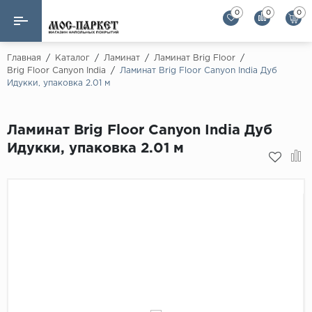
0
0
0
Назад
Назад
Главная
/
Каталог
/
Ламинат
/
Ламинат Brig Floor
/
Brig Floor Canyon India
/
Ламинат Brig Floor Canyon India Дуб
Идукки, упаковка 2.01 м
Бренды
Ламинат
AGT Flooring
Кварц-винил
Ламинат Brig Floor Canyon India Дуб
Alloc
Идукки, упаковка 2.01 м
Паркетная доска
Alpine Floor
Alpine Floor by 
Инженерная доска
Alsapan
Инженерный паркет елка
Balterio
Balterio NEW
Массивная доска
Berry Alloc
Модульный паркет
Brig Floor
Clix Floor
Пробка