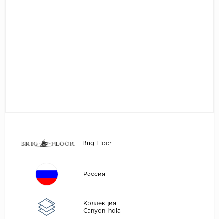
Egger
Аксессуары
Eurowood
Falquon
...
Kaindl
Kastamonu
Kronopol
Kronospan
Kronostar
Brig Floor
Kronotex
Lamiwood
Россия
Laufer Husky
Loc Floor
Коллекция
Canyon India
...