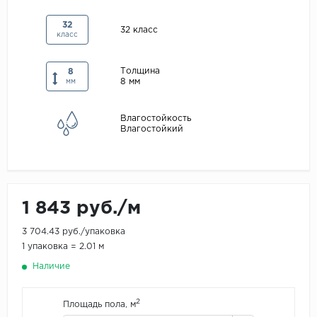
Maxwood
32
32 класс
класс
Pergo
Super Solid
Толщина
8
8 мм
Tarkett
мм
Hercules
Влагостойкость
WoodStyle
Влагостойкий
1 843 руб./м
3 704.43 руб./упаковка
1 упаковка = 2.01 м
Наличие
2
Площадь пола, м