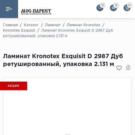
0
0
0
Назад
Назад
Главная
/
Каталог
/
Ламинат
/
Ламинат Kronotex
/
Kronotex Exquisit
/
Ламинат Kronotex Exquisit D 2987 Дуб
ретушированный, упаковка 2.131 м
Бренды
Ламинат
AGT Flooring
Кварц-винил
Ламинат Kronotex Exquisit D 2987 Дуб
Alloc
ретушированный, упаковка 2.131 м
Паркетная доска
Alpine Floor
Alpine Floor by 
Инженерная доска
Alsapan
АКЦИЯ
Инженерный паркет елка
Balterio
Balterio NEW
Массивная доска
Berry Alloc
Модульный паркет
Brig Floor
Clix Floor
Пробка