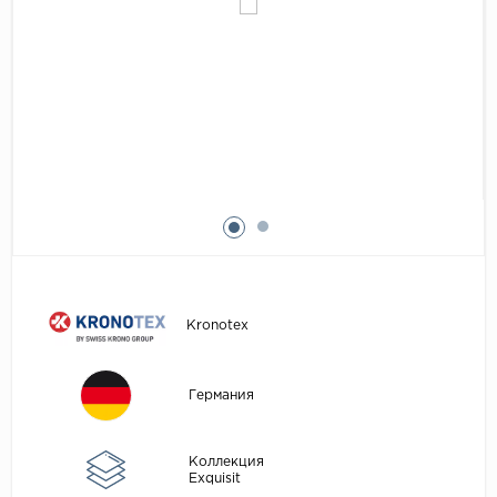
Egger
Аксессуары
Eurowood
Falquon
...
Kaindl
Kastamonu
Kronopol
Kronospan
Kronostar
Kronotex
Kronotex
Lamiwood
Германия
Laufer Husky
Loc Floor
Коллекция
Exquisit
...