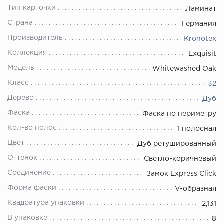
Тип карточки
Ламинат
Страна
Германия
Производитель
Kronotex
Коллекция
Exquisit
Модель
Whitewashed Oak
Класс
32
Дерево
Дуб
Фаска
Фаска по периметру
Кол-во полос
1 полосная
Цвет
Дуб ретушированный
Оттенок
Светло-коричневый
Соединение
Замок Express Click
Форма фаски
V-образная
Квадратура упаковки
2,131
В упаковке
8