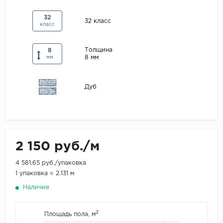
Maxwood
32
32 класс
класс
Pergo
Super Solid
Толщина
8
8 мм
Tarkett
мм
Hercules
Дуб
WoodStyle
2 150 руб./м
4 581.65 руб./упаковка
1 упаковка = 2.131 м
Наличие
2
Площадь пола, м